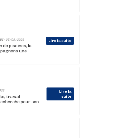
DI -
05/08/2026
Lire la suite
 de piscines, la
ompagnons une
026
Lire la
i, travail
suite
Recherche pour son