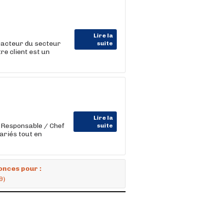
Lire la
acteur du secteur
suite
re client est un
Lire la
) Responsable / Chef
suite
ariés tout en
onces pour :
9)