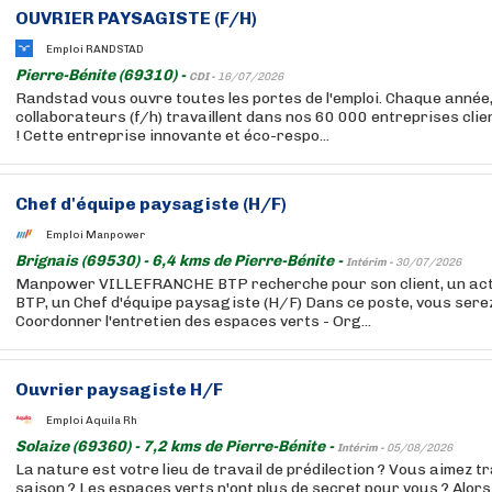
OUVRIER PAYSAGISTE (F/H)
Emploi RANDSTAD
Pierre-Bénite (69310) -
CDI -
16/07/2026
Randstad vous ouvre toutes les portes de l'emploi. Chaque année
collaborateurs (f/h) travaillent dans nos 60 000 entreprises cli
! Cette entreprise innovante et éco-respo...
Chef d'équipe paysagiste (H/F)
Emploi Manpower
Brignais (69530) - 6,4 kms de Pierre-Bénite -
Intérim -
30/07/2026
Manpower VILLEFRANCHE BTP recherche pour son client, un act
BTP, un Chef d'équipe paysagiste (H/F) Dans ce poste, vous serez
Coordonner l'entretien des espaces verts - Org...
Ouvrier paysagiste H/F
Emploi Aquila Rh
Solaize (69360) - 7,2 kms de Pierre-Bénite -
Intérim -
05/08/2026
La nature est votre lieu de travail de prédilection ? Vous aimez t
saison ? Les espaces verts n'ont plus de secret pour vous ? Alors