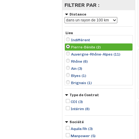
FILTRER PAR :
Distance
Lieu
Indifférent
Pierre-Bénite (2)
Auvergne-Rhône-Alpes (11)
Rhône (6)
Ain (3)
Blyes (1)
Brignais (1)
Chanaz (1)
Type de Contrat
Genay (1)
CDI (3)
Montagnat (1)
Intérim (8)
Saint-Pierre-de-Chandieu (1)
Saint-Étienne (1)
Société
Solaize (1)
Aquila Rh (3)
Viriat (1)
Manpower (5)