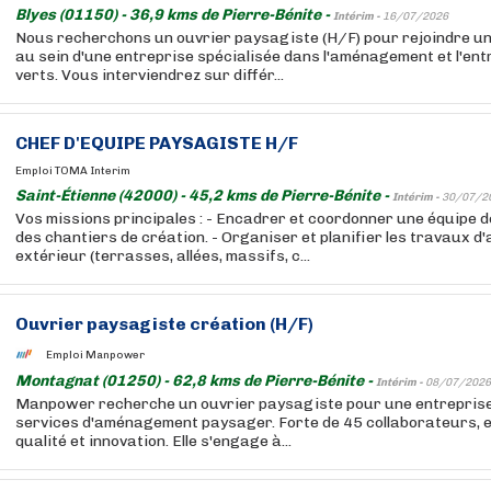
Blyes (01150) - 36,9 kms de Pierre-Bénite -
Intérim -
16/07/2026
Nous recherchons un ouvrier paysagiste (H/F) pour rejoindre u
au sein d'une entreprise spécialisée dans l'aménagement et l'en
verts. Vous interviendrez sur différ...
CHEF D'EQUIPE PAYSAGISTE H/F
Emploi TOMA Interim
Saint-Étienne (42000) - 45,2 kms de Pierre-Bénite -
Intérim -
30/07/2
Vos missions principales : - Encadrer et coordonner une équipe 
des chantiers de création. - Organiser et planifier les travaux
extérieur (terrasses, allées, massifs, c...
Ouvrier paysagiste création (H/F)
Emploi Manpower
Montagnat (01250) - 62,8 kms de Pierre-Bénite -
Intérim -
08/07/2026
Manpower recherche un ouvrier paysagiste pour une entreprise
services d'aménagement paysager. Forte de 45 collaborateurs, el
qualité et innovation. Elle s'engage à...