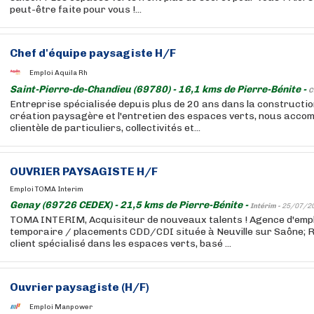
peut-être faite pour vous !...
Chef d'équipe paysagiste H/F
Emploi Aquila Rh
Saint-Pierre-de-Chandieu (69780) - 16,1 kms de Pierre-Bénite -
C
Entreprise spécialisée depuis plus de 20 ans dans la construction
création paysagère et l'entretien des espaces verts, nous acc
clientèle de particuliers, collectivités et...
OUVRIER PAYSAGISTE H/F
Emploi TOMA Interim
Genay (69726 CEDEX) - 21,5 kms de Pierre-Bénite -
Intérim -
25/07/2
TOMA INTERIM, Acquisiteur de nouveaux talents ! Agence d'emplo
temporaire / placements CDD/CDI située à Neuville sur Saône; 
client spécialisé dans les espaces verts, basé ...
Ouvrier paysagiste (H/F)
Emploi Manpower