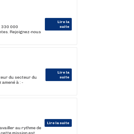
Lire la
, 330 000
suite
entes. Rejoignez-nous
Lire la
eur du secteur du
suite
 amené à : -
Lire la suite
ravailler au rythme de
 cette mission est