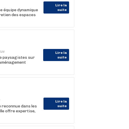
Lire la
ne équipe dynamique
suite
tretien des espaces
026
Lire la
de paysagistes sur
suite
 d'aménagement
Lire la
 reconnue dans les
suite
le offre expertise,