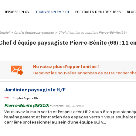
DEPOSER UN CV
TROUVER UN EMPLOI
PORTRAITS D'ENTREPRISES
BLOG
>
>
Emploi
Chef d'équipe paysagiste
Chef d'équipe paysagiste Pierre-Bénite (69)
Chef d'équipe paysagiste Pierre-Bénite (69) : 11 e
Ne ratez plus d'opportunités !
Recevez les nouvelles annonces de cette recherche
Jardinier paysagiste H/F
Emploi Aquila Rh
Pierre-Bénite (69310) -
Intérim -
05/08/2026
Vous avez la main verte et l'esprit créatif ? Vous êtes passionné(
l'aménagement et l'entretien des espaces verts ? Vous souhaitez 
carrière professionnel au sein d'une équipe qui v...