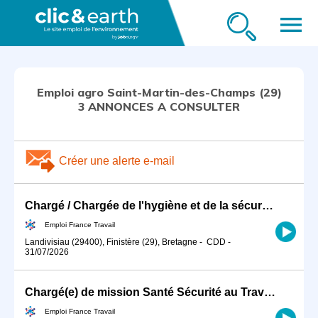
menu
Emploi agro Saint-Martin-des-Champs (29)
3 ANNONCES A CONSULTER
Créer une alerte e-mail
Chargé / Chargée de l'hygiène et de la sécurité du travail en ind (H/F)
Emploi France Travail
Landivisiau (29400), Finistère (29), Bretagne
-
CDD
-
31/07/2026
Chargé(e) de mission Santé Sécurité au Travail (SST) (H/F)
Emploi France Travail