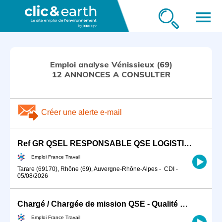
menu
Emploi analyse Vénissieux (69)
12 ANNONCES A CONSULTER
Créer une alerte e-mail
Ref GR QSEL RESPONSABLE QSE LOGISTIQUE ENTREPOTS (H/F)
Emploi France Travail
Tarare (69170), Rhône (69), Auvergne-Rhône-Alpes
-
CDI
-
05/08/2026
Chargé / Chargée de mission QSE - Qualité Sécurité Environnement (H/F)
Emploi France Travail