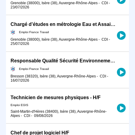
Grenoble (38000), Isère (38), Auvergne-Rhône-Alpes
-
CDI
-
23/07/2026
Chargé d'études en métrologie Eau et Assainissement (H/F)
Emploi France Travail
Grenoble (38000), Isère (38), Auvergne-Rhône-Alpes
-
CDI
-
25/07/2026
Responsable Qualité Sécurité Environnement -QSE- en industrie (H/F)
Emploi France Travail
Bresson (38320), Isère (38), Auvergne-Rhône-Alpes
-
CDI
-
16/07/2026
Technicien de mesures physiques - H/F
Emploi EGIS
Saint-Martin-d'Hères (38400), Isère (38), Auvergne-Rhône-
Alpes
-
CDI
-
09/08/2026
Chef de projet logiciel H/F