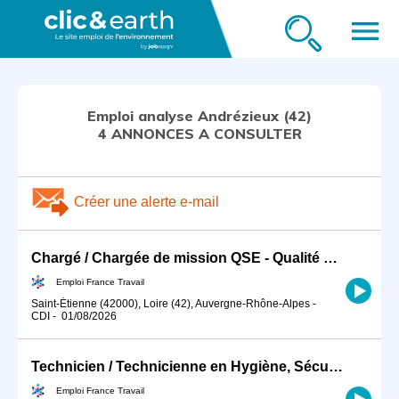
menu
Emploi analyse Andrézieux (42)
4 ANNONCES A CONSULTER
Créer une alerte e-mail
Chargé / Chargée de mission QSE - Qualité Sécurité Environnement (H/F)
Emploi France Travail
Saint-Étienne (42000), Loire (42), Auvergne-Rhône-Alpes
-
CDI
-
01/08/2026
Technicien / Technicienne en Hygiène, Sécurité, Environnement ind (H/F)
Emploi France Travail