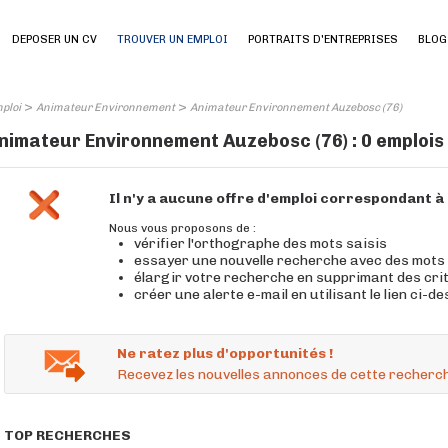
DEPOSER UN CV
TROUVER UN EMPLOI
PORTRAITS D'ENTREPRISES
BLOG
>
>
ploi
Animateur Environnement
Animateur Environnement Auzebosc (76)
nimateur Environnement Auzebosc (76) : 0 emplois
Il n'y a aucune offre d'emploi correspondant 
Nous vous proposons de :
vérifier l'orthographe des mots saisis
essayer une nouvelle recherche avec des mots
élargir votre recherche en supprimant des cri
créer une alerte e-mail en utilisant le lien ci-d
Ne ratez plus d'opportunités !
Recevez les nouvelles annonces de cette recherch
TOP RECHERCHES