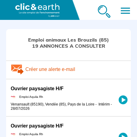
menu
Emploi animaux Les Brouzils (85)
19 ANNONCES A CONSULTER
Créer une alerte e-mail
Ouvrier paysagiste H/F
Emploi Aquila Rh
Venansault (85190), Vendée (85), Pays de la Loire
-
Intérim
-
28/07/2026
Ouvrier paysagiste H/F
Emploi Aquila Rh