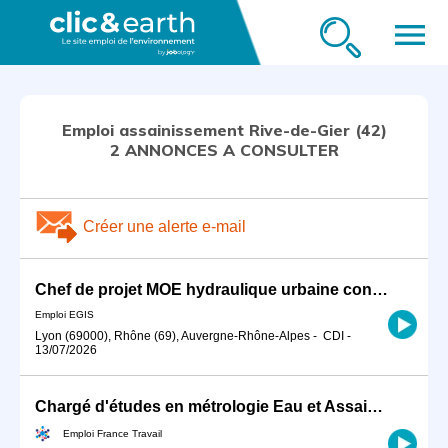
menu
Emploi assainissement Rive-de-Gier (42)
2 ANNONCES A CONSULTER
Créer une alerte e-mail
Chef de projet MOE hydraulique urbaine confirmé H/F
Emploi EGIS
Lyon (69000), Rhône (69), Auvergne-Rhône-Alpes
-
CDI
-
13/07/2026
Chargé d'études en métrologie Eau et Assainissement (H/F)
Emploi France Travail