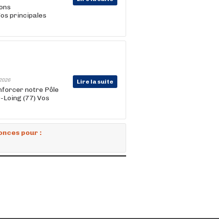
ions
Vos principales
2026
Lire la suite
nforcer notre Pôle
-Loing (77) Vos
onces pour :