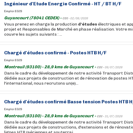
Ingénieur
d'Etude
Energie Confirmé - HT / BT H/F
Emploi EGIS
Guyancourt (78041 CEDEX) -
CDI -
02/08/2026
Vous prenez en charge la production
d'études
électriques et ap
projet et Responsables de Marché en phase réalisation. Votre mi
couvre les sujets suivants : ...
Chargé
d'études
confirmé - Postes HTB H/F
Emploi EGIS
Montreuil (93100) - 28,9 kms de Guyancourt -
CDI -
09/07/2026
Dans le cadre du développement de notre activité Transport Dist
dédiée aux projets de construction et de rénovation de postes H
l'international, nous recrutons un(e)...
Chargé
d'études
confirmé Basse tension Postes HTB H
Emploi EGIS
Montreuil (93100) - 28,9 kms de Guyancourt -
CDI -
31/07/2026
Dans le cadre du développement de notre activité Transport Dist
dédiée aux projets de constructions, d'extensions et de rénovati
lignes HTB (aériennes et souterrai...