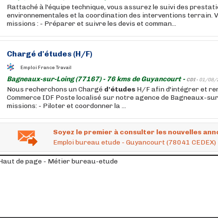
Rattaché à l'équipe technique, vous assurez le suivi des prestat
environnementales et la coordination des interventions terrain. 
missions : - Préparer et suivre les devis et comman...
Chargé
d'études
(H/F)
Emploi France Travail
Bagneaux-sur-Loing (77167) - 76 kms de Guyancourt -
CDI -
01/08/
Nous recherchons un Chargé
d'études
H/F afin d'intégrer et re
Commerce IDF Poste localisé sur notre agence de Bagneaux-sur
missions: - Piloter et coordonner la ...
Soyez le premier à consulter les nouvelles ann
Emploi bureau etude - Guyancourt (78041 CEDEX)
Haut de page - Métier bureau-etude