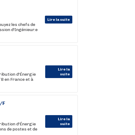
Lire la suite
puyez les chefs de
ssion d'Ingénieur.e
Lire la
ribution d'Énergie
suite
TB en France et à
/F
Lire la
ribution d'Énergie
suite
ons de postes et de