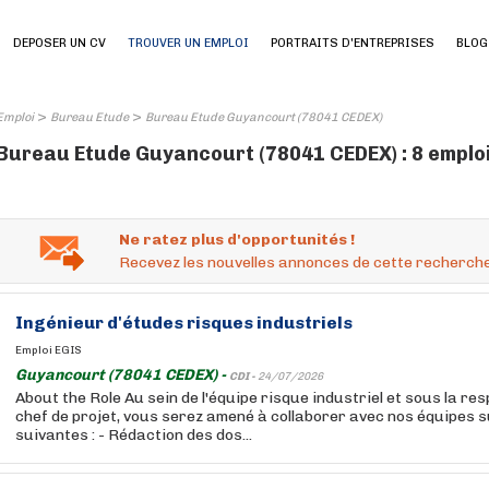
DEPOSER UN CV
TROUVER UN EMPLOI
PORTRAITS D'ENTREPRISES
BLOG
>
>
Emploi
Bureau Etude
Bureau Etude Guyancourt (78041 CEDEX)
Bureau Etude Guyancourt (78041 CEDEX) : 8 emplo
Ne ratez plus d'opportunités !
Recevez les nouvelles annonces de cette recherche
Ingénieur
d'études
risques industriels
Emploi EGIS
Guyancourt (78041 CEDEX) -
CDI -
24/07/2026
About the Role Au sein de l'équipe risque industriel et sous la res
chef de projet, vous serez amené à collaborer avec nos équipes su
suivantes : - Rédaction des dos...