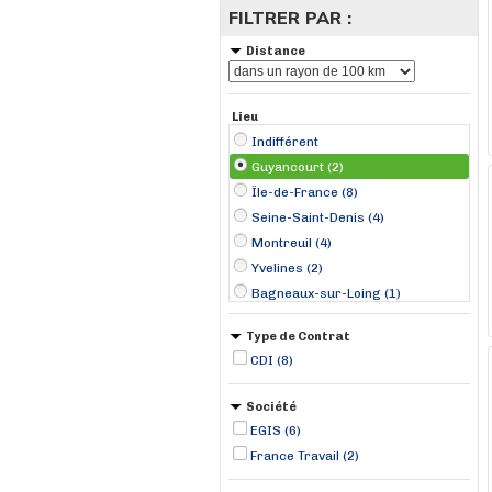
FILTRER PAR :
Distance
Lieu
Indifférent
Guyancourt (2)
Île-de-France (8)
Seine-Saint-Denis (4)
Montreuil (4)
Yvelines (2)
Bagneaux-sur-Loing (1)
Évry (1)
Type de Contrat
CDI (8)
Société
EGIS (6)
France Travail (2)