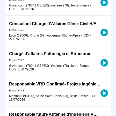
Guyancourt (78041 CEDEX), Yvelines (78), Île-de-France
-
CDI
-
18/07/2026
Consultant Chargé d'Affaires Génie Civil H/F
Emploi EGIS
Lyon (69000), Rhône (69), Auvergne-Rhône-Alpes
-
CDI
-
27/07/2026
Chargé d'affaires Pathologie et Structures - France Nord H/F
Emploi EGIS
Guyancourt (78041 CEDEX), Yvelines (78), Île-de-France
-
CDI
-
15/07/2026
Responsable VRD Confirmé- Projets Ingénierie des Aménagements urbains et infrastructures transports urbains H/F
Emploi EGIS
Montreuil (93100), Seine-Saint-Denis (93), Île-de-France
-
CDI
-
13/07/2026
Responsable future Antenne d'Ingénierie VRD (Aménagement urbain - Transport urbain- Infrastructure routière ) H/F