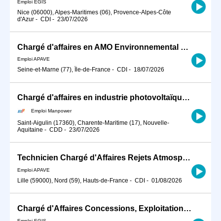
Emploi EGIS
Nice (06000), Alpes-Maritimes (06), Provence-Alpes-Côte
d'Azur
-
CDI
-
23/07/2026
Chargé d'affaires en AMO Environnemental H/F
Emploi APAVE
Seine-et-Marne (77), Île-de-France
-
CDI
-
18/07/2026
Chargé d'affaires en industrie photovoltaïque / maintenance (H/F)
Emploi Manpower
Saint-Aigulin (17360), Charente-Maritime (17), Nouvelle-
Aquitaine
-
CDD
-
23/07/2026
Technicien Chargé d'Affaires Rejets Atmosphériques H/F
Emploi APAVE
Lille (59000), Nord (59), Hauts-de-France
-
CDI
-
01/08/2026
Chargé d'Affaires Concessions, Exploitation, Maintenance H/F
Emploi EGIS