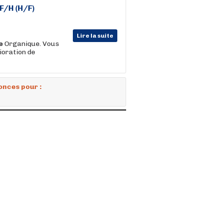
F/H (H/F)
Lire la suite
e
Organique. Vous
ioration de
onces pour :