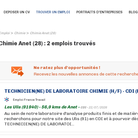
DEPOSER UN CV
TROUVER UN EMPLOI
PORTRAITS D'ENTREPRISES
BLOG
>
>
Emploi
Chimie
Chimie Anet (28)
Chimie Anet (28) : 2 emplois trouvés
Ne ratez plus d'opportunités !
Recevez les nouvelles annonces de cette recherche
TECHNICIEN(NE) DE LABORATOIRE
CHIMIE
(H/F) - CDI 
Emploi France Travail
Les Ulis (91940) - 56,9 kms de Anet -
CDI -
22/07/2026
Au sein de notre laboratoire d'analyse produits finis et de matiè
recherchons pour notre site des Ulis (91) en CDI et à pourvoir dès
TECHNICIEN(NE) DE LABORATOI...