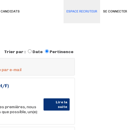
 CANDIDATS
ESPACE RECRUTEUR
SE CONNECTER
Trier par :
Date
Pertinence
 par e-mail
(H/F)
Lire la
res premières, nous
suite
 que possible, un(e):