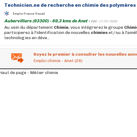
Technicien.ne de recherche en
chimie
des polymères 
Emploi France Travail
Aubervilliers (93300) - 69,3 kms de Anet -
CDI -
17/07/2026
Au sein du département
Chimie
, vous intégrerez le groupe
Chimi
participerez à l'identification de nouvelles
chimies
et/ou à l'amél
technologies en déve...
Soyez le premier à consulter les nouvelles ann
Emploi chimie - Anet (28)
Haut de page - Métier chimie