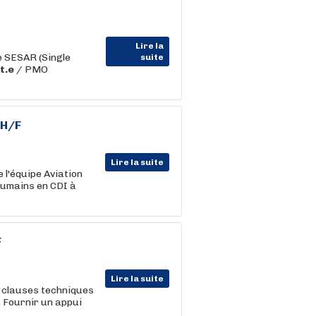
Lire la
e SESAR (Single
suite
t.e
/ PMO
 H/F
Lire la suite
l'équipe Aviation
umains en CDI à
F
Lire la suite
 clauses techniques
. Fournir un appui