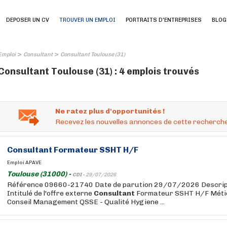
DEPOSER UN CV
TROUVER UN EMPLOI
PORTRAITS D'ENTREPRISES
BLOG
>
>
Emploi
Consultant
Consultant Toulouse (31)
Consultant Toulouse (31) : 4 emplois trouvés
Ne ratez plus d'opportunités !
Recevez les nouvelles annonces de cette recherche
Consultant
Formateur SSHT H/F
Emploi APAVE
Toulouse (31000) -
CDI -
29/07/2026
Référence 09660-21740 Date de parution 29/07/2026 Descripti
Intitulé de l'offre externe
Consultant
Formateur SSHT H/F Métie
Conseil Management QSSE - Qualité Hygiene ...