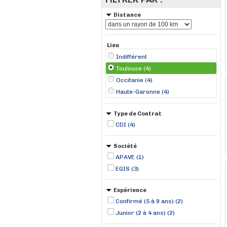
Distance
Lieu
Indifférent
Toulouse (4)
Occitanie (4)
Haute-Garonne (4)
Type de Contrat
CDI (4)
Société
APAVE (1)
EGIS (3)
Expérience
Confirmé (5 à 9 ans) (2)
Junior (2 à 4 ans) (2)