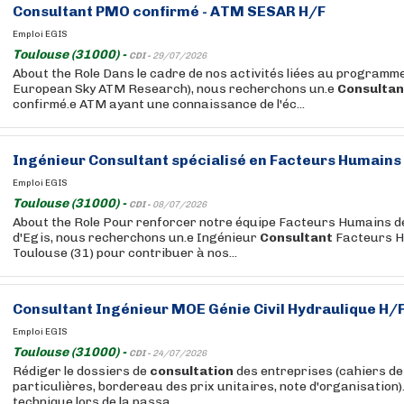
Consultant
PMO confirmé - ATM SESAR H/F
Emploi EGIS
Toulouse (31000) -
CDI -
29/07/2026
About the Role Dans le cadre de nos activités liées au programm
European Sky ATM Research), nous recherchons un.e
Consultan
confirmé.e ATM ayant une connaissance de l'éc...
Ingénieur
Consultant
spécialisé en Facteurs Humains
Emploi EGIS
Toulouse (31000) -
CDI -
08/07/2026
About the Role Pour renforcer notre équipe Facteurs Humains de 
d'Egis, nous recherchons un.e Ingénieur
Consultant
Facteurs H
Toulouse (31) pour contribuer à nos...
Consultant
Ingénieur MOE Génie Civil Hydraulique H/
Emploi EGIS
Toulouse (31000) -
CDI -
24/07/2026
Rédiger le dossiers de
consultation
des entreprises (cahiers de
particulières, bordereau des prix unitaires, note d'organisation)
technique lors de la passa...