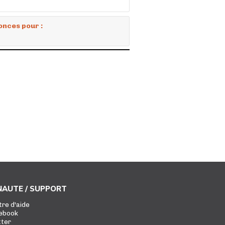
onces pour :
AUTE / SUPPORT
tre d'aide
ebook
tter