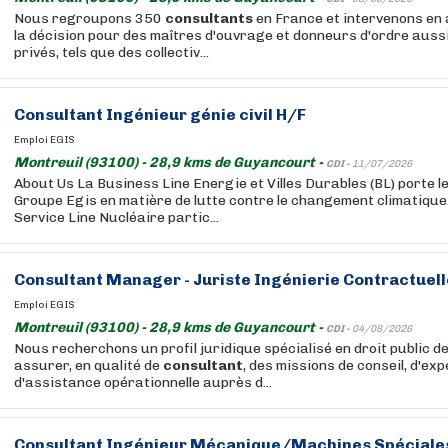
Nous regroupons 350
consultants
en France et intervenons en 
la décision pour des maîtres d'ouvrage et donneurs d'ordre aussi
privés, tels que des collectiv...
Consultant
Ingénieur génie civil H/F
Emploi EGIS
Montreuil (93100) - 28,9 kms de Guyancourt -
CDI -
11/07/2026
About Us La Business Line Energie et Villes Durables (BL) porte l
Groupe Egis en matière de lutte contre le changement climatique. 
Service Line Nucléaire partic...
Consultant
Manager - Juriste Ingénierie Contractuell
Emploi EGIS
Montreuil (93100) - 28,9 kms de Guyancourt -
CDI -
04/08/2026
Nous recherchons un profil juridique spécialisé en droit public d
assurer, en qualité de
consultant
, des missions de conseil, d'exp
d'assistance opérationnelle auprès d...
Consultant
Ingénieur Mécanique/Machines Spéciale