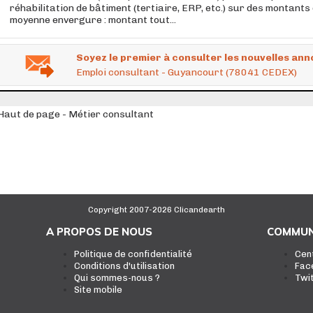
réhabilitation de bâtiment (tertiaire, ERP, etc.) sur des montants
moyenne envergure : montant tout...
Soyez le premier à consulter les nouvelles ann
Emploi consultant - Guyancourt (78041 CEDEX)
Haut de page - Métier consultant
Copyright 2007-2026 Clicandearth
A PROPOS DE NOUS
COMMUN
Politique de confidentialité
Cen
Conditions d'utilisation
Fac
Qui sommes-nous ?
Twi
Site mobile