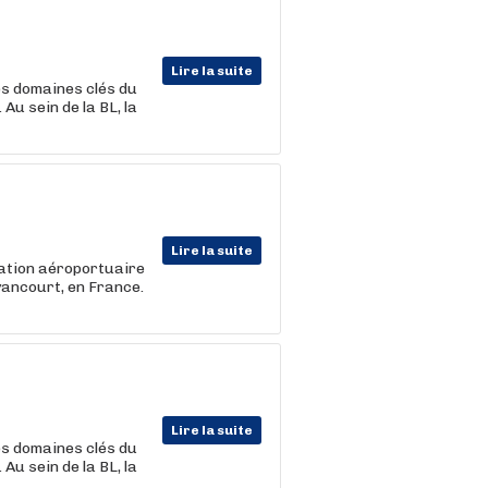
Lire la suite
es domaines clés du
Au sein de la BL, la
Lire la suite
ication aéroportuaire
yancourt, en France.
Lire la suite
es domaines clés du
Au sein de la BL, la