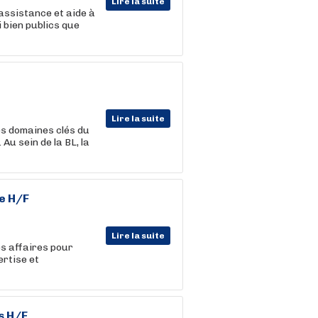
Lire la suite
assistance et aide à
 bien publics que
Lire la suite
es domaines clés du
Au sein de la BL, la
e H/F
Lire la suite
es affaires pour
ertise et
s H/F