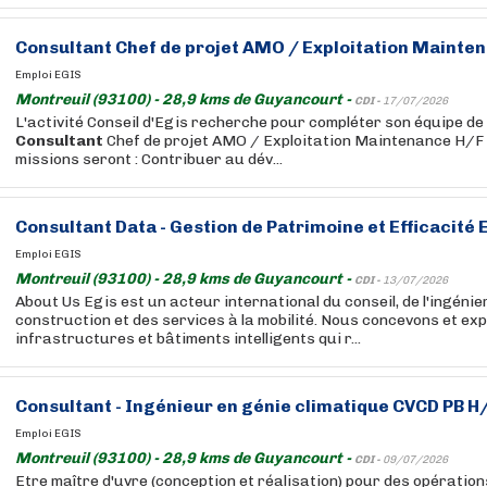
Consultant
Chef de projet AMO / Exploitation Mainte
Emploi EGIS
Montreuil (93100) - 28,9 kms de Guyancourt -
CDI -
17/07/2026
L'activité Conseil d'Egis recherche pour compléter son équipe de
Consultant
Chef de projet AMO / Exploitation Maintenance H/F .
missions seront : Contribuer au dév...
Consultant
Data - Gestion de Patrimoine et Efficacité
Emploi EGIS
Montreuil (93100) - 28,9 kms de Guyancourt -
CDI -
13/07/2026
About Us Egis est un acteur international du conseil, de l'ingénier
construction et des services à la mobilité. Nous concevons et exp
infrastructures et bâtiments intelligents qui r...
Consultant
- Ingénieur en génie climatique CVCD PB H
Emploi EGIS
Montreuil (93100) - 28,9 kms de Guyancourt -
CDI -
09/07/2026
Etre maître d'uvre (conception et réalisation) pour des opération