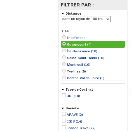
FILTRER PAR :
Distance
Lieu
Indifférent
Guyancourt (4)
Île-de-France (16)
Seine-Saint-Denis (10)
Montreuil (10)
Yvelines (5)
Centre-Val de Loire (1)
Compiègne (1)
Type de Contrat
Gentilly (1)
CDI (18)
Orléans (1)
Vélizy-Villacoublay (1)
Société
APAVE (2)
EGIS (14)
France Travail (2)