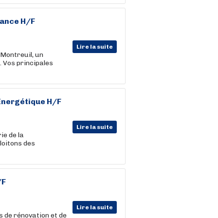
nance H/F
Lire la suite
 Montreuil, un
 Vos principales
 Energétique H/F
Lire la suite
ie de la
loitons des
/F
Lire la suite
s de rénovation et de