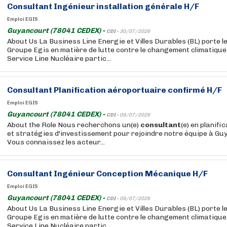
Consultant
Ingénieur installation générale H/F
Emploi EGIS
Guyancourt (78041 CEDEX) -
CDI -
30/07/2026
About Us La Business Line Energie et Villes Durables (BL) porte l
Groupe Egis en matière de lutte contre le changement climatique. 
Service Line Nucléaire partic...
Consultant
Planification aéroportuaire confirmé H/F
Emploi EGIS
Guyancourt (78041 CEDEX) -
CDI -
09/07/2026
About the Role Nous recherchons un(e)
consultant
(e) en planif
et stratégies d'investissement pour rejoindre notre équipe à Gu
Vous connaissez les acteur...
Consultant
Ingénieur Conception Mécanique H/F
Emploi EGIS
Guyancourt (78041 CEDEX) -
CDI -
09/07/2026
About Us La Business Line Energie et Villes Durables (BL) porte l
Groupe Egis en matière de lutte contre le changement climatique. 
Service Line Nucléaire partic...