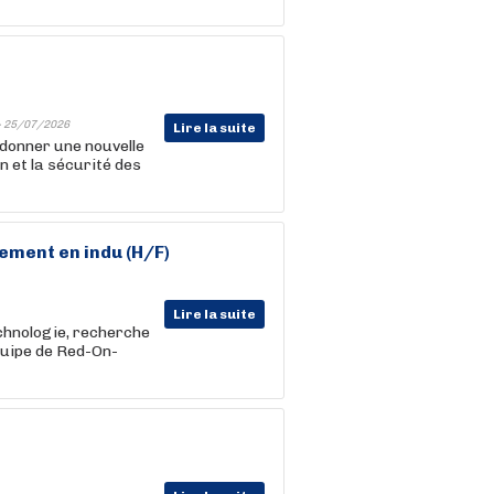
-
25/07/2026
Lire la suite
donner une nouvelle
n et la sécurité des
ement en indu (H/F)
Lire la suite
echnologie, recherche
quipe de Red-On-