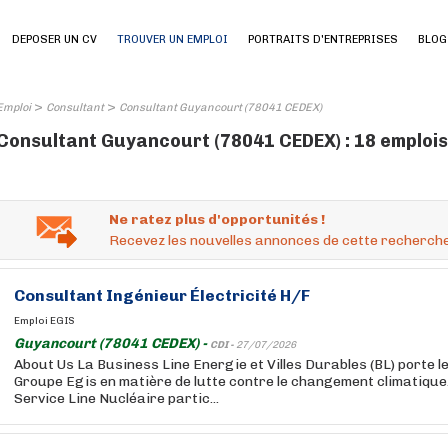
DEPOSER UN CV
TROUVER UN EMPLOI
PORTRAITS D'ENTREPRISES
BLOG
>
>
Emploi
Consultant
Consultant Guyancourt (78041 CEDEX)
Consultant Guyancourt (78041 CEDEX) : 18 emplois
Ne ratez plus d'opportunités !
Recevez les nouvelles annonces de cette recherche
Consultant
Ingénieur Électricité H/F
Emploi EGIS
Guyancourt (78041 CEDEX) -
CDI -
27/07/2026
About Us La Business Line Energie et Villes Durables (BL) porte l
Groupe Egis en matière de lutte contre le changement climatique. 
Service Line Nucléaire partic...