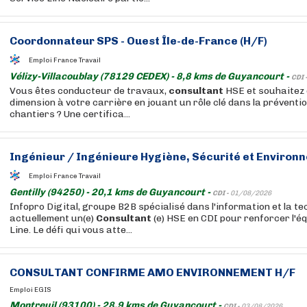
Coordonnateur SPS - Ouest Île-de-France (H/F)
Emploi France Travail
Vélizy-Villacoublay (78129 CEDEX) - 8,8 kms de Guyancourt -
CDI 
Vous êtes conducteur de travaux,
consultant
HSE et souhaitez 
dimension à votre carrière en jouant un rôle clé dans la préventio
chantiers ? Une certifica...
Ingénieur / Ingénieure Hygiène, Sécurité et Environn
Emploi France Travail
Gentilly (94250) - 20,1 kms de Guyancourt -
CDI -
01/08/2026
Infopro Digital, groupe B2B spécialisé dans l'information et la t
actuellement un(e)
Consultant
(e) HSE en CDI pour renforcer l'é
Line. Le défi qui vous atte...
CONSULTANT
CONFIRME AMO ENVIRONNEMENT H/F
Emploi EGIS
Montreuil (93100) - 28,9 kms de Guyancourt -
CDI -
03/08/2026