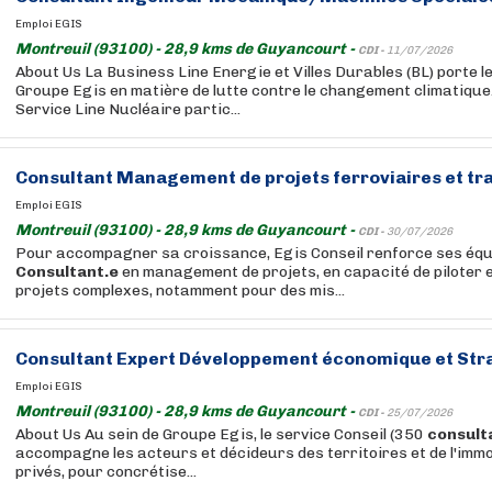
Emploi EGIS
Montreuil (93100) - 28,9 kms de Guyancourt -
CDI -
11/07/2026
About Us La Business Line Energie et Villes Durables (BL) porte l
Groupe Egis en matière de lutte contre le changement climatique. 
Service Line Nucléaire partic...
Consultant
Management de projets ferroviaires et tr
Emploi EGIS
Montreuil (93100) - 28,9 kms de Guyancourt -
CDI -
30/07/2026
Pour accompagner sa croissance, Egis Conseil renforce ses équ
Consultant.e
en management de projets, en capacité de piloter 
projets complexes, notamment pour des mis...
Consultant
Expert Développement économique et Strat
Emploi EGIS
Montreuil (93100) - 28,9 kms de Guyancourt -
CDI -
25/07/2026
About Us Au sein de Groupe Egis, le service Conseil (350
consult
accompagne les acteurs et décideurs des territoires et de l'immo
privés, pour concrétise...