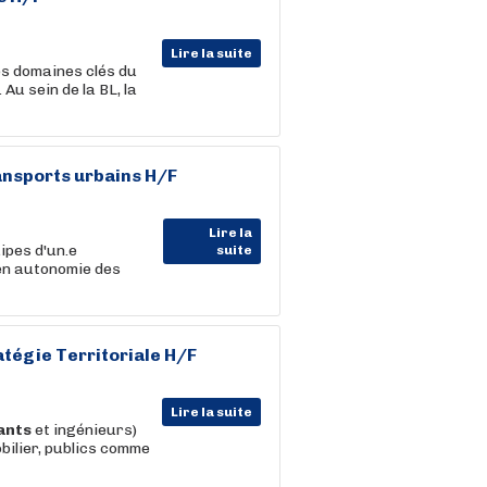
Lire la suite
es domaines clés du
Au sein de la BL, la
ansports urbains H/F
Lire la
ipes d'un.e
suite
en autonomie des
égie Territoriale H/F
Lire la suite
ants
et ingénieurs)
bilier, publics comme