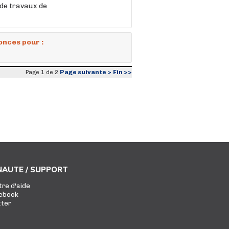
 de travaux de
onces pour :
Page suivante >
Fin >>
Page 1 de 2
AUTE / SUPPORT
tre d'aide
ebook
tter