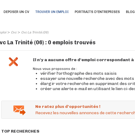
DEPOSER UN CV
TROUVER UN EMPLOI
PORTRAITS D'ENTREPRISES
BLOG
>
>
ploi
Cvc
Cvc La Trinité (06)
vc La Trinité (06) : 0 emplois trouvés
Il n'y a aucune offre d'emploi correspondant 
Nous vous proposons de :
vérifier l'orthographe des mots saisis
essayer une nouvelle recherche avec des mots
élargir votre recherche en supprimant des cri
créer une alerte e-mail en utilisant le lien ci-d
Ne ratez plus d'opportunités !
Recevez les nouvelles annonces de cette recherch
TOP RECHERCHES