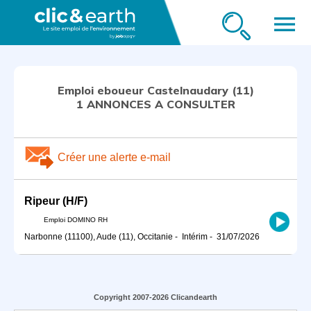
menu
Emploi eboueur Castelnaudary (11)
1 ANNONCES A CONSULTER
Créer une alerte e-mail
Ripeur (H/F)
Emploi DOMINO RH
Narbonne (11100), Aude (11), Occitanie
-
Intérim
-
31/07/2026
Copyright 2007-2026 Clicandearth