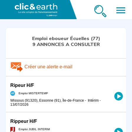
menu
Emploi eboueur Écuelles (77)
9 ANNONCES A CONSULTER
Créer une alerte e-mail
Ripeur H/F
Emploi MISTERTEMP
Wissous (91320), Essonne (91), Île-de-France
-
Intérim
-
13/07/2026
Rippeur H/F
Emploi JUBIL INTERIM