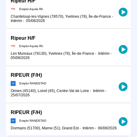
Ripeur H/F
Emploi Aquila Rh
Chanteloup-les-Vignes (78570), Yvelines (78), Île-de-France
-
Intérim
-
05/08/2026
Ripeur H/F
Emploi Aquila Rh
Les Mureaux (78130), Yvelines (78), Île-de-France
-
Intérim
-
05/08/2026
RIPEUR (F/H)
Emploi RANDSTAD
Ormes (45140), Loiret (45), Centre-Val de Loire
-
Intérim
-
25/07/2026
RIPEUR (F/H)
Emploi RANDSTAD
Dormans (51700), Marne (51), Grand Est
-
Intérim
-
06/08/2026