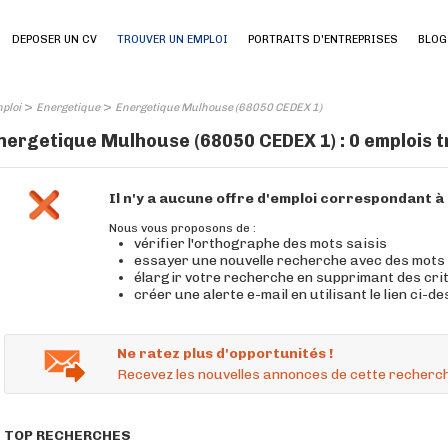
DEPOSER UN CV
TROUVER UN EMPLOI
PORTRAITS D'ENTREPRISES
BLOG
>
>
ploi
Energetique
Energetique Mulhouse (68050 CEDEX 1)
nergetique Mulhouse (68050 CEDEX 1) : 0 emplois 
Il n'y a aucune offre d'emploi correspondant 
Nous vous proposons de :
vérifier l'orthographe des mots saisis
essayer une nouvelle recherche avec des mots
élargir votre recherche en supprimant des cri
créer une alerte e-mail en utilisant le lien ci-d
Ne ratez plus d'opportunités !
Recevez les nouvelles annonces de cette recherch
TOP RECHERCHES