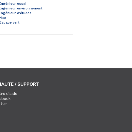
Ingénieur essai
Ingénieur environnement
Ingénieur d'études
Hse
Espace vert
AUTE / SUPPORT
tre d'aide
ebook
tter