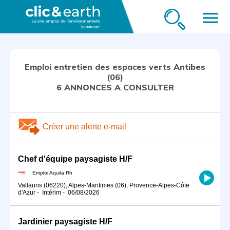
menu
Emploi entretien des espaces verts Antibes
(06)
6 ANNONCES A CONSULTER
Créer une alerte e-mail
Chef d'équipe paysagiste H/F
Emploi Aquila Rh
Vallauris (06220), Alpes-Maritimes (06), Provence-Alpes-Côte
d'Azur
-
Intérim
-
06/08/2026
Jardinier paysagiste H/F