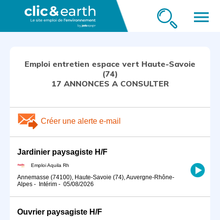
menu
Emploi entretien espace vert Haute-Savoie
(74)
17 ANNONCES A CONSULTER
Créer une alerte e-mail
Jardinier paysagiste H/F
Emploi Aquila Rh
Annemasse (74100), Haute-Savoie (74), Auvergne-Rhône-
Alpes
-
Intérim
-
05/08/2026
Ouvrier paysagiste H/F