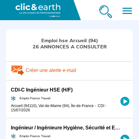
menu
Emploi hse Arcueil (94)
26 ANNONCES A CONSULTER
Créer une alerte e-mail
CDI-C Ingénieur HSE (H/F)
Emploi France Travail
Arcueil (94110), Val-de-Marne (94), Île-de-France
-
CDI
-
15/07/2026
Ingénieur / Ingénieure Hygiène, Sécurité et Environnement en indu (H/F)
Emploi France Travail