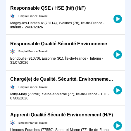
Responsable QSE / HSE (h/f) (H/F)
Emploi France Travail
Magny-les-Hameaux (78114), Yvelines (78), Île-de-France
-
Intérim
-
24/07/2026
Responsable Qualité Sécurité Environnement -QSE- en industrie (H/F)
Emploi France Travail
Bondoufle (91070), Essonne (91), Île-de-France
-
Intérim
-
31/07/2026
Chargé(e) de Qualité, Sécurité, Environnement H/F (H/F)
Emploi France Travail
Mitry-Mory (77290), Seine-et-Marne (77), Île-de-France
-
CDI
-
07/08/2026
Apprenti Qualité Sécurité Environnement (H/F)
Emploi France Travail
Limoges-Fourches (77550), Seine-et-Marne (77), Île-de-France
-