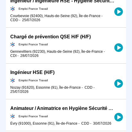
Ingénieur / Ingénieure HSE - Hygiène Sécurité Environnement BTP (H/F)
Emploi France Travail
Courbevoie (92400), Hauts-de-Seine (92), Île-de-France
-
CDD
-
25/07/2026
Chargé de prévention QSE H/F (H/F)
Emploi France Travail
Gennevilliers (92230), Hauts-de-Seine (92), Île-de-France
-
CDI
-
28/07/2026
Ingénieur HSE (H/F)
Emploi France Travail
Nozay (91620), Essonne (91), Île-de-France
-
CDD
-
25/07/2026
Animateur / Animatrice en Hygiène Sécurité Environnement (HSE) (H/F)
Emploi France Travail
Évry (91000), Essonne (91), Île-de-France
-
CDD
-
30/07/2026