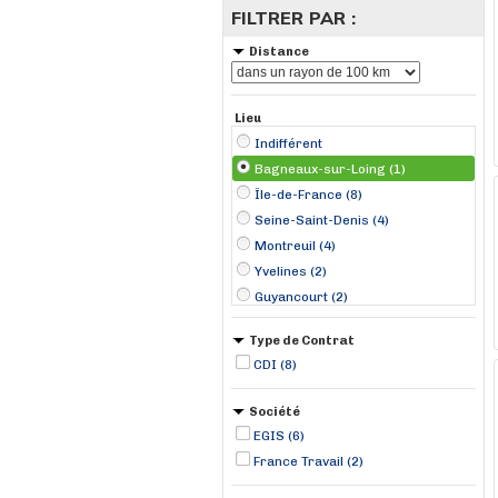
FILTRER PAR :
Distance
Lieu
Indifférent
Bagneaux-sur-Loing (1)
Île-de-France (8)
Seine-Saint-Denis (4)
Montreuil (4)
Yvelines (2)
Guyancourt (2)
Évry (1)
Type de Contrat
CDI (8)
Société
EGIS (6)
France Travail (2)