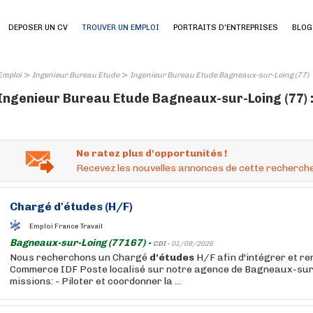
DEPOSER UN CV
TROUVER UN EMPLOI
PORTRAITS D'ENTREPRISES
BLOG
>
>
Emploi
Ingenieur Bureau Etude
Ingenieur Bureau Etude Bagneaux-sur-Loing (77)
Ingenieur Bureau Etude Bagneaux-sur-Loing (77) :
Ne ratez plus d'opportunités !
Recevez les nouvelles annonces de cette recherche
Chargé
d'études
(H/F)
Emploi France Travail
Bagneaux-sur-Loing (77167) -
CDI -
01/08/2026
Nous recherchons un Chargé
d'études
H/F afin d'intégrer et re
Commerce IDF Poste localisé sur notre agence de Bagneaux-sur
missions: - Piloter et coordonner la ...