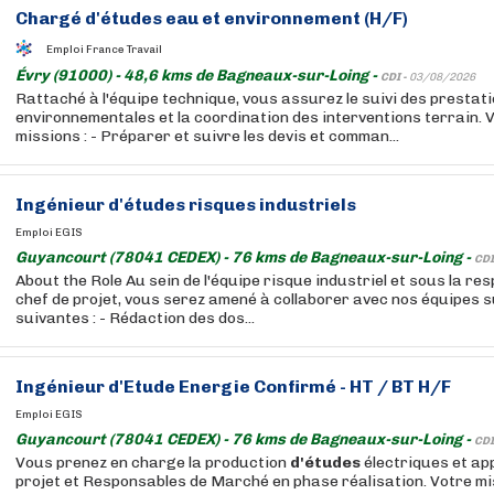
Chargé
d'études
eau et environnement (H/F)
Emploi France Travail
Évry (91000) - 48,6 kms de Bagneaux-sur-Loing -
CDI -
03/08/2026
Rattaché à l'équipe technique, vous assurez le suivi des prestat
environnementales et la coordination des interventions terrain. 
missions : - Préparer et suivre les devis et comman...
Ingénieur
d'études
risques industriels
Emploi EGIS
Guyancourt (78041 CEDEX) - 76 kms de Bagneaux-sur-Loing -
CDI
About the Role Au sein de l'équipe risque industriel et sous la res
chef de projet, vous serez amené à collaborer avec nos équipes su
suivantes : - Rédaction des dos...
Ingénieur
d'Etude
Energie Confirmé - HT / BT H/F
Emploi EGIS
Guyancourt (78041 CEDEX) - 76 kms de Bagneaux-sur-Loing -
CDI
Vous prenez en charge la production
d'études
électriques et ap
projet et Responsables de Marché en phase réalisation. Votre m