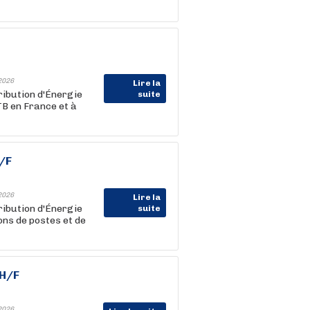
2026
Lire la
ribution d'Énergie
suite
TB en France et à
/F
2026
Lire la
ribution d'Énergie
suite
ons de postes et de
 H/F
2026