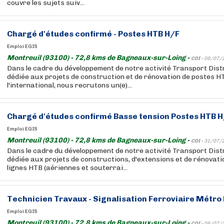
couvre les sujets suiv...
Chargé
d'études
confirmé - Postes HTB H/F
Emploi EGIS
Montreuil (93100) - 72,8 kms de Bagneaux-sur-Loing -
CDI -
09/07/
Dans le cadre du développement de notre activité Transport Dist
dédiée aux projets de construction et de rénovation de postes H
l'international, nous recrutons un(e)...
Chargé
d'études
confirmé Basse tension Postes HTB H
Emploi EGIS
Montreuil (93100) - 72,8 kms de Bagneaux-sur-Loing -
CDI -
31/07/
Dans le cadre du développement de notre activité Transport Dist
dédiée aux projets de constructions, d'extensions et de rénovati
lignes HTB (aériennes et souterrai...
Technicien Travaux - Signalisation Ferroviaire Métro
Emploi EGIS
Montreuil (93100) - 72,8 kms de Bagneaux-sur-Loing -
CDI -
08/07/