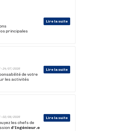
Lire la suite
ions
Vos principales
 -
24/07/2026
Lire la suite
ponsabilité de votre
r les activités
 -
02/08/2026
Lire la suite
puyez les chefs de
ission
d'Ingénieur.e