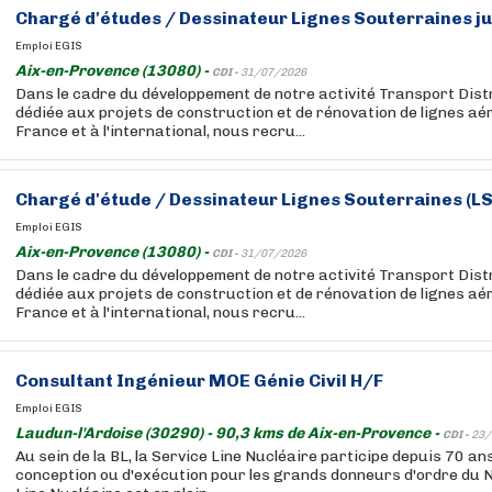
Chargé
d'études
/ Dessinateur Lignes Souterraines ju
Emploi EGIS
Aix-en-Provence (13080) -
CDI -
31/07/2026
Dans le cadre du développement de notre activité Transport Dist
dédiée aux projets de construction et de rénovation de lignes a
France et à l'international, nous recru...
Chargé
d'étude
/ Dessinateur Lignes Souterraines (LS
Emploi EGIS
Aix-en-Provence (13080) -
CDI -
31/07/2026
Dans le cadre du développement de notre activité Transport Dist
dédiée aux projets de construction et de rénovation de lignes a
France et à l'international, nous recru...
Consultant
Ingénieur
MOE Génie Civil H/F
Emploi EGIS
Laudun-l'Ardoise (30290) - 90,3 kms de Aix-en-Provence -
CDI -
23/
Au sein de la BL, la Service Line Nucléaire participe depuis 70 a
conception ou d'exécution pour les grands donneurs d'ordre du N