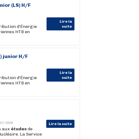
nior (LS) H/F
Lire la
ribution d'Énergie
suite
ériennes HTB en
) junior H/F
Lire la
ribution d'Énergie
suite
ériennes HTB en
07/2026
Lire la suite
ns aux
études
de
ucléaire. La Service