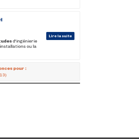
H
Lire la suite
tudes
d'ingénierie
installations ou la
onces pour :
(13)