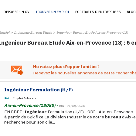
DEPOSER UN CV
TROUVER UN EMPLOI
PORTRAITS D'ENTREPRISES
BLOG
>
>
Emploi
Ingenieur Bureau Etude
Ingenieur Bureau Etude Aix-en-Provence (13)
Ingenieur Bureau Etude Aix-en-Provence (13) : 5 e
Ne ratez plus d'opportunités !
Recevez les nouvelles annonces de cette recherche
Ingénieur
Formulation (H/F)
Emploi Adsearch
Aix-en-Provence (13080) -
CDI -
04/08/2026
EN BREF :
Ingénieur
Formulation (H/F) - CDI - Aix-en-Provence - R
à partir de 52k fixe La division Industrie de notre
bureau
d'Aix-
recherche pour son clie...