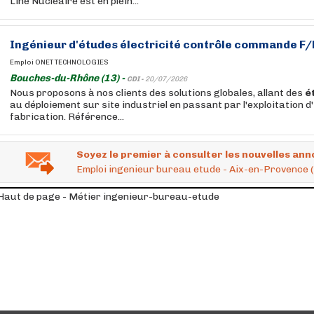
Line Nucléaire est en plein...
Ingénieur
d'études
électricité contrôle commande F/
Emploi ONET TECHNOLOGIES
Bouches-du-Rhône (13) -
CDI -
20/07/2026
Nous proposons à nos clients des solutions globales, allant des
é
au déploiement sur site industriel en passant par l'exploitation d'
fabrication. Référence...
Soyez le premier à consulter les nouvelles ann
Emploi ingenieur bureau etude - Aix-en-Provence 
Haut de page - Métier ingenieur-bureau-etude