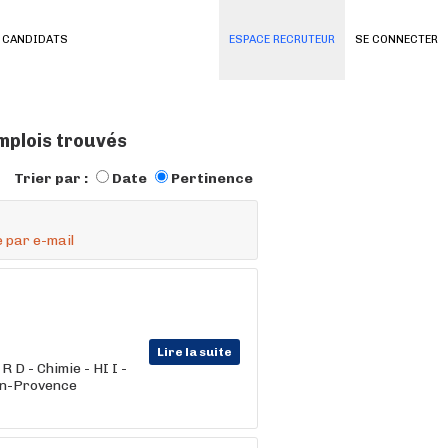
 CANDIDATS
ESPACE RECRUTEUR
SE CONNECTER
mplois trouvés
Trier par :
Date
Pertinence
 par e-mail
Lire la suite
 D - Chimie - HI I -
en-Provence