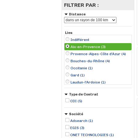
FILTRER PAR :
Distance
Lieu
Indifférent
Aix-en-Provence (3)
Provence-Alpes-Côte d'Azur (4)
Bouches-du-Rhône (4)
Occitanie (1)
Gard (1)
Laudun-l'Ardoise (1)
Type de Contrat
CDI (5)
Société
Adsearch (1)
EGIS (3)
ONET TECHNOLOGIES (1)