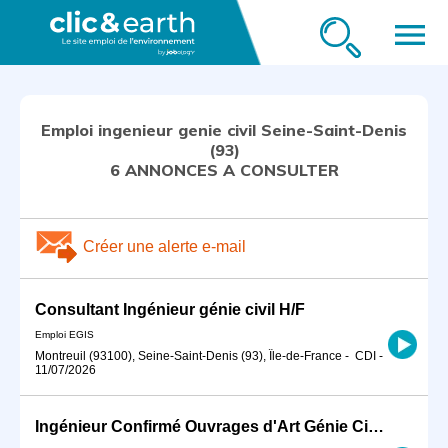
menu
Emploi ingenieur genie civil Seine-Saint-Denis
(93)
6 ANNONCES A CONSULTER
Créer une alerte e-mail
Consultant Ingénieur génie civil H/F
Emploi EGIS
Montreuil (93100), Seine-Saint-Denis (93), Île-de-France
-
CDI
-
11/07/2026
Ingénieur Confirmé Ouvrages d'Art Génie Civil Urbain