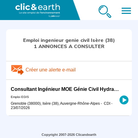
menu
Emploi ingenieur genie civil Isère (38)
1 ANNONCES A CONSULTER
Créer une alerte e-mail
Consultant Ingénieur MOE Génie Civil Hydraulique H/F
Emploi EGIS
Grenoble (38000), Isère (38), Auvergne-Rhône-Alpes
-
CDI
-
23/07/2026
Copyright 2007-2026 Clicandearth