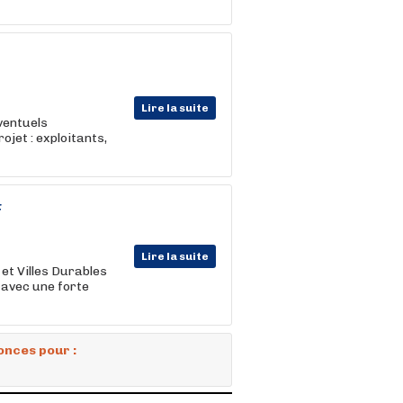
Lire la suite
éventuels
ojet : exploitants,
F
Lire la suite
 et Villes Durables
 avec une forte
onces pour :