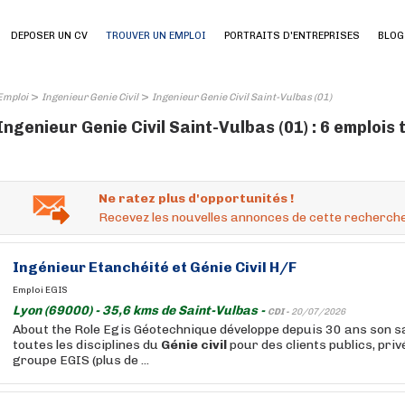
DEPOSER UN CV
TROUVER UN EMPLOI
PORTRAITS D'ENTREPRISES
BLOG
>
>
Emploi
Ingenieur Genie Civil
Ingenieur Genie Civil Saint-Vulbas (01)
Ingenieur Genie Civil Saint-Vulbas (01) : 6 emplois
Ne ratez plus d'opportunités !
Recevez les nouvelles annonces de cette recherche
Ingénieur
Etanchéité et
Génie
Civil
H/F
Emploi EGIS
Lyon (69000) - 35,6 kms de Saint-Vulbas -
CDI -
20/07/2026
About the Role Egis Géotechnique développe depuis 30 ans son s
toutes les disciplines du
Génie
civil
pour des clients publics, priv
groupe EGIS (plus de ...