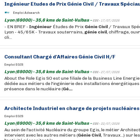
Ingénieur
Etudes de Prix
Génie
Civil
/ Travaux Spéciau
Emploi Adsearch
Lyon (69000) - 35,6 kms de Saint-Vulbas -
CDI -
17/07/2026
- EN BREF -
Ingénieur
Études de Prix
Génie
Civil
/ Travaux Spéc
Lyon - 45/65K - Travaux souterrains,
génie
civil
, chiffrage, ou
cli...
Consultant Chargé d'Affaires
Génie
Civil
H/F
Emploi EGIS
Lyon (69000) - 35,6 kms de Saint-Vulbas -
CDI -
27/07/2026
About the Role Egis SO est une filiale de la Business Line Energie
dédiée aux métiers de l'ingénierie des installations énergétiques
présence dans le nucléaire (
Gé...
Architecte Industriel en charge de projets nucléaire
Emploi EGIS
Lyon (69000) - 35,6 kms de Saint-Vulbas -
CDI -
22/07/2026
Au sein de l'activité Nucléaire du groupe Egis, le métier Architec
intervient avec les autres métiers (
Génie
Civil
, Travaux...) sur le