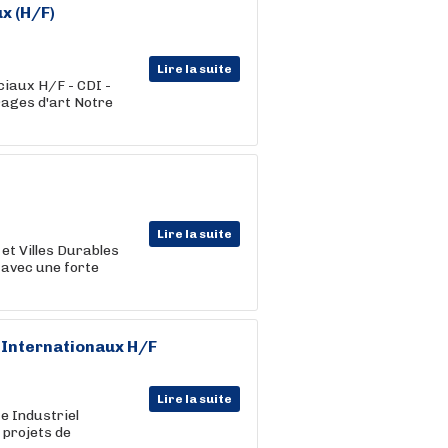
x (H/F)
Lire la suite
iaux H/F - CDI -
vrages d'art Notre
Lire la suite
 et Villes Durables
 avec une forte
s Internationaux H/F
Lire la suite
te Industriel
s projets de