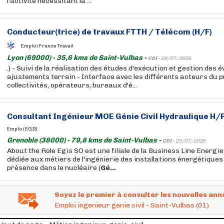
l'activité nécessitant la ...
Conducteur(trice) de travaux FTTH / Télécom (H/F)
Emploi France Travail
Lyon (69000) - 35,6 kms de Saint-Vulbas -
CDI -
29/07/2026
.) - Suivi de la réalisation des études d'exécution et gestion des 
ajustements terrain - Interface avec les différents acteurs du pr
collectivités, opérateurs, bureaux d'é...
Consultant
Ingénieur
MOE
Génie
Civil
Hydraulique H/
Emploi EGIS
Grenoble (38000) - 79,8 kms de Saint-Vulbas -
CDI -
23/07/2026
About the Role Egis SO est une filiale de la Business Line Energie
dédiée aux métiers de l'ingénierie des installations énergétiques
présence dans le nucléaire (
Gé...
Soyez le premier à consulter les nouvelles ann
Emploi ingenieur genie civil - Saint-Vulbas (01)