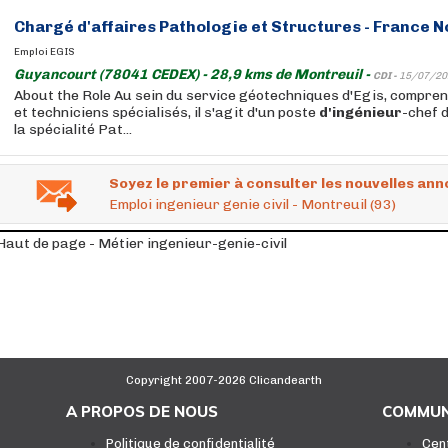
Chargé d'affaires Pathologie et Structures - France N
Emploi EGIS
Guyancourt (78041 CEDEX) - 28,9 kms de Montreuil -
CDI -
15/07/20
About the Role Au sein du service géotechniques d'Egis, compre
et techniciens spécialisés, il s'agit d'un poste
d'ingénieur
-chef d
la spécialité Pat...
Soyez le premier à consulter les nouvelles ann
Emploi ingenieur genie civil - Montreuil (93)
Haut de page - Métier ingenieur-genie-civil
Copyright 2007-2026 Clicandearth
A PROPOS DE NOUS
COMMUN
Politique de confidentialité
Cen