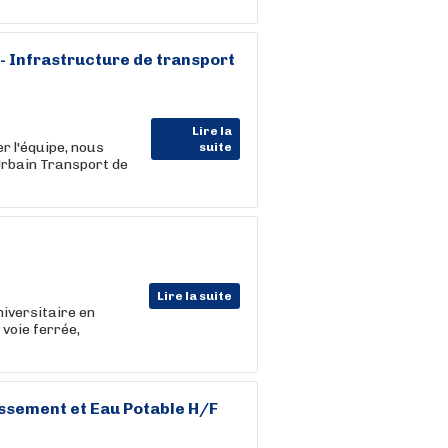
 Infrastructure de transport
Lire la
 l'équipe, nous
suite
bain Transport de
Lire la suite
iversitaire en
 voie ferrée,
issement et Eau Potable H/F