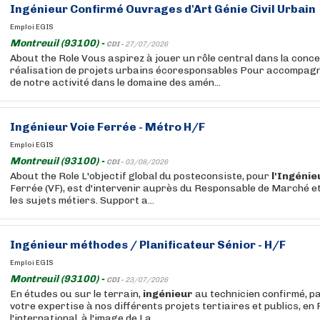
Ingénieur
Confirmé Ouvrages d'Art
Génie
Civil
Urbain
Emploi EGIS
Montreuil (93100) -
CDI -
27/07/2026
About the Role Vous aspirez à jouer un rôle central dans la conce
réalisation de projets urbains écoresponsables Pour accompagn
de notre activité dans le domaine des amén...
Ingénieur
Voie Ferrée - Métro H/F
Emploi EGIS
Montreuil (93100) -
CDI -
03/08/2026
About the Role L'objectif global du posteconsiste, pour
l'Ingénie
Ferrée (VF), est d'intervenir auprès du Responsable de Marché et
les sujets métiers. Support a...
Ingénieur
méthodes / Planificateur Sénior - H/F
Emploi EGIS
Montreuil (93100) -
CDI -
23/07/2026
En études ou sur le terrain,
ingénieur
au technicien confirmé, p
votre expertise à nos différents projets tertiaires et publics, en
l'international, à l'image de La...