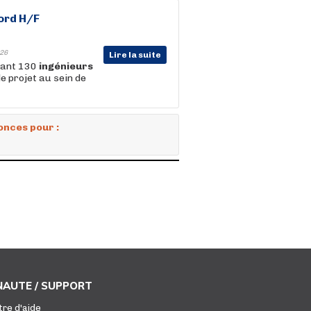
ord H/F
26
Lire la suite
nant 130
ingénieurs
e projet au sein de
onces pour :
AUTE / SUPPORT
tre d'aide