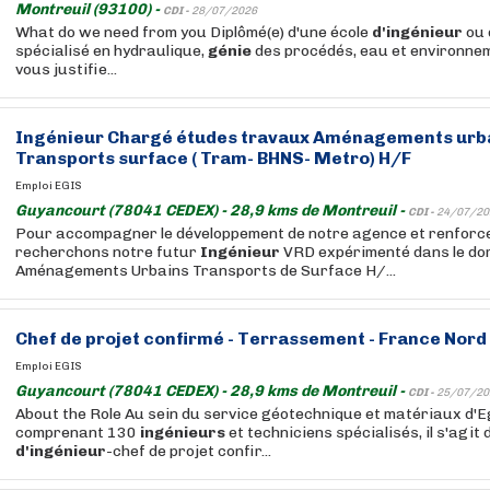
Montreuil (93100) -
CDI -
28/07/2026
What do we need from you Diplômé(e) d'une école
d'ingénieur
ou 
spécialisé en hydraulique,
génie
des procédés, eau et environne
vous justifie...
Ingénieur
Chargé études travaux Aménagements urba
Transports surface ( Tram- BHNS- Metro) H/F
Emploi EGIS
Guyancourt (78041 CEDEX) - 28,9 kms de Montreuil -
CDI -
24/07/20
Pour accompagner le développement de notre agence et renforcer
recherchons notre futur
Ingénieur
VRD expérimenté dans le do
Aménagements Urbains Transports de Surface H/...
Chef de projet confirmé - Terrassement - France Nord
Emploi EGIS
Guyancourt (78041 CEDEX) - 28,9 kms de Montreuil -
CDI -
25/07/20
About the Role Au sein du service géotechnique et matériaux d'E
comprenant 130
ingénieurs
et techniciens spécialisés, il s'agit 
d'ingénieur
-chef de projet confir...