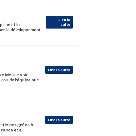
Lire la
ption et la
suite
er le développement
Lire la suite
ur
Métier Voie
/ou de l'équipe sur
Lire la suite
articipez grâce à
 France et à