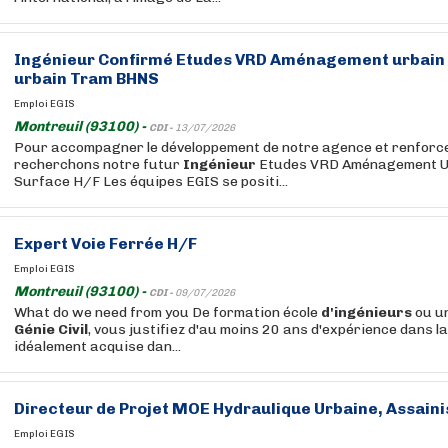
Ingénieur
Confirmé Etudes VRD Aménagement urbain -
urbain Tram BHNS
Emploi EGIS
Montreuil (93100) -
CDI -
13/07/2026
Pour accompagner le développement de notre agence et renforcer
recherchons notre futur
Ingénieur
Etudes VRD Aménagement Ur
Surface H/F Les équipes EGIS se positi...
Expert Voie Ferrée H/F
Emploi EGIS
Montreuil (93100) -
CDI -
09/07/2026
What do we need from you De formation école
d'ingénieurs
ou un
Génie
Civil
, vous justifiez d'au moins 20 ans d'expérience dans la
idéalement acquise dan...
Directeur de Projet MOE Hydraulique Urbaine, Assain
Emploi EGIS