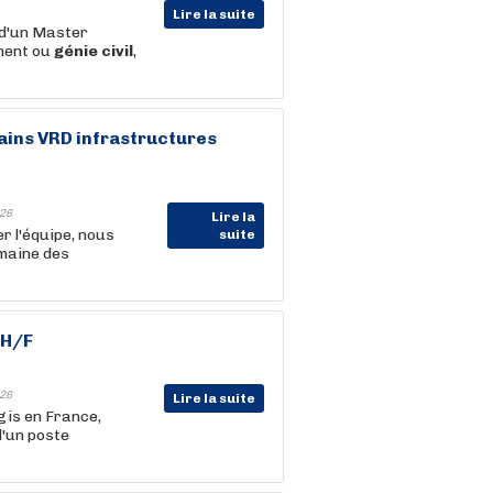
Lire la suite
d'un Master
ment ou
génie
civil
,
ins VRD infrastructures
26
Lire la
 l'équipe, nous
suite
maine des
 H/F
26
Lire la suite
gis en France,
d'un poste