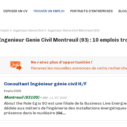
DEPOSER UN CV
TROUVER UN EMPLOI
PORTRAITS D'ENTREPRISES
BLOG
>
>
Emploi
Ingenieur Genie Civil
Ingenieur Genie Civil Montreuil (93)
Ingenieur Genie Civil Montreuil (93) : 10 emplois t
Ne ratez plus d'opportunités !
Recevez les nouvelles annonces de cette recherche
Consultant
Ingénieur
génie
civil
H/F
Emploi EGIS
Montreuil (93100) -
CDI -
11/07/2026
About the Role Egis SO est une filiale de la Business Line Energie
dédiée aux métiers de l'ingénierie des installations énergétiques
présence dans le nucléaire (
Gé...