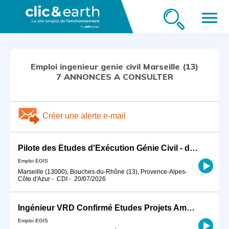
menu
Emploi ingenieur genie civil Marseille (13)
7 ANNONCES A CONSULTER
Créer une alerte e-mail
Pilote des Études d'Exécution Génie Civil - domaine nucléaire H/F
Emploi EGIS
Marseille (13000), Bouches-du-Rhône (13), Provence-Alpes-
Côte d'Azur
-
CDI
-
20/07/2026
Ingénieur VRD Confirmé Etudes Projets Aménagement urbain - Infrastructure de transport urbain Tram BHNS
Emploi EGIS