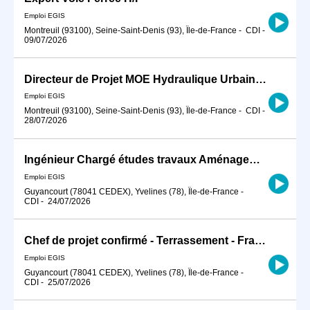
Emploi EGIS
Montreuil (93100), Seine-Saint-Denis (93), Île-de-France
-
CDI
-
09/07/2026
Directeur de Projet MOE Hydraulique Urbaine, Assainissement et Eau Potable H/F
Emploi EGIS
Montreuil (93100), Seine-Saint-Denis (93), Île-de-France
-
CDI
-
28/07/2026
Ingénieur Chargé études travaux Aménagements urbains VRD infrastructures Transports surface ( Tram- BHNS- Metro) H/F
Emploi EGIS
Guyancourt (78041 CEDEX), Yvelines (78), Île-de-France
-
CDI
-
24/07/2026
Chef de projet confirmé - Terrassement - France Nord H/F
Emploi EGIS
Guyancourt (78041 CEDEX), Yvelines (78), Île-de-France
-
CDI
-
25/07/2026