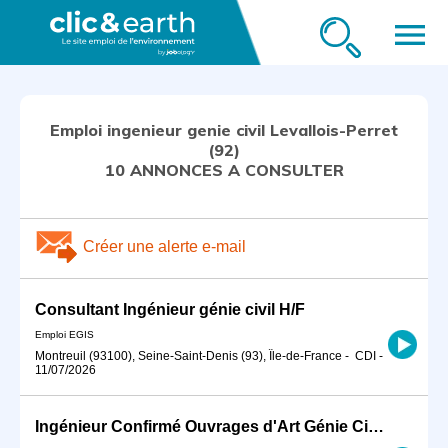
menu
Emploi ingenieur genie civil Levallois-Perret
(92)
10 ANNONCES A CONSULTER
Créer une alerte e-mail
Consultant Ingénieur génie civil H/F
Emploi EGIS
Montreuil (93100), Seine-Saint-Denis (93), Île-de-France
-
CDI
-
11/07/2026
Ingénieur Confirmé Ouvrages d'Art Génie Civil Urbain