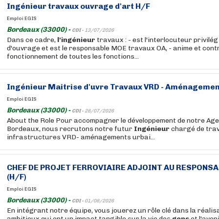
Ingénieur
travaux ouvrage d'art H/F
Emploi EGIS
Bordeaux (33000) -
CDI -
13/07/2026
Dans ce cadre,
l'ingénieur
travaux : - est l'interlocuteur privilé
d'ouvrage et est le responsable MOE travaux OA, - anime et contr
fonctionnement de toutes les fonctions...
Ingénieur
Maitrise d'uvre Travaux VRD - Aménagement
Emploi EGIS
Bordeaux (33000) -
CDI -
28/07/2026
About the Role Pour accompagner le développement de notre Ag
Bordeaux, nous recrutons notre futur
Ingénieur
chargé de trav
infrastructures VRD- aménagements urbai...
CHEF DE PROJET FERROVIAIRE ADJOINT AU RESPONSA
(H/F)
Emploi EGIS
Bordeaux (33000) -
CDI -
01/08/2026
En intégrant notre équipe, vous jouerez un rôle clé dans la réalis
ambitieux qui ont un impact tangible sur la vie des
gens
et l'aven