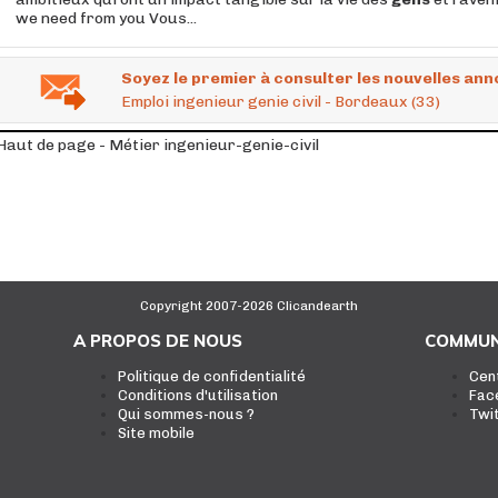
we need from you Vous...
Soyez le premier à consulter les nouvelles ann
Emploi ingenieur genie civil - Bordeaux (33)
Haut de page - Métier ingenieur-genie-civil
Copyright 2007-2026 Clicandearth
A PROPOS DE NOUS
COMMUN
Politique de confidentialité
Cen
Conditions d'utilisation
Fac
Qui sommes-nous ?
Twi
Site mobile