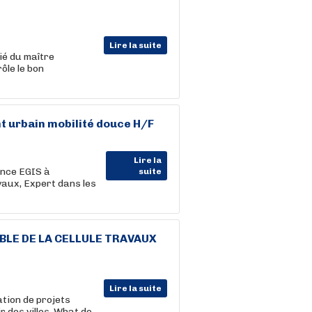
Lire la suite
gié du maître
ôle le bon
 urbain mobilité douce H/F
Lire la
ence EGIS à
suite
aux, Expert dans les
BLE DE LA CELLULE TRAVAUX
Lire la suite
ation de projets
ir des villes. What do