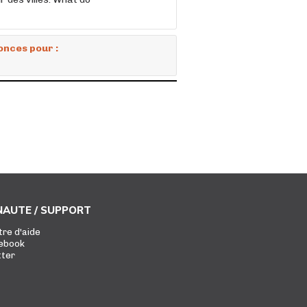
onces pour :
AUTE / SUPPORT
tre d'aide
ebook
tter