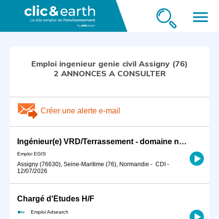
menu
Emploi ingenieur genie civil Assigny (76)
2 ANNONCES A CONSULTER
Créer une alerte e-mail
Ingénieur(e) VRD/Terrassement - domaine nucléaire H/F
Emploi EGIS
Assigny (76630), Seine-Maritime (76), Normandie
-
CDI
-
12/07/2026
Chargé d'Études H/F
Emploi Adsearch