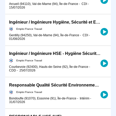
Arcueil (94110), Val-de-Marne (94), Île-de-France
-
CDI
-
15/07/2026
Ingénieur / Ingénieure Hygiène, Sécurité et Environnement en indu (H/F)
Emploi France Travail
Gentilly (94250), Val-de-Marne (94), Île-de-France
-
CDI
-
01/08/2026
Ingénieur / Ingénieure HSE - Hygiène Sécurité Environnement BTP (H/F)
Emploi France Travail
Courbevoie (92400), Hauts-de-Seine (92), Île-de-France
-
CDD
-
25/07/2026
Responsable Qualité Sécurité Environnement -QSE- en industrie (H/F)
Emploi France Travail
Bondoufle (91070), Essonne (91), Île-de-France
-
Intérim
-
31/07/2026