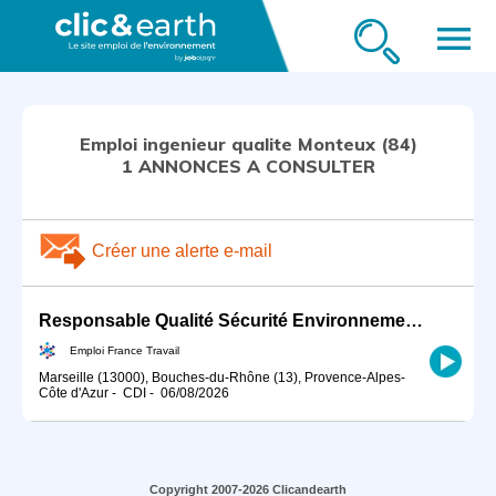
menu
Emploi ingenieur qualite Monteux (84)
1 ANNONCES A CONSULTER
Créer une alerte e-mail
Responsable Qualité Sécurité Environnement -QSE- en industrie (H/F)
Emploi France Travail
Marseille (13000), Bouches-du-Rhône (13), Provence-Alpes-
Côte d'Azur
-
CDI
-
06/08/2026
Copyright 2007-2026 Clicandearth