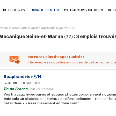
DEPOSER UN CV
TROUVER UN EMPLOI
PORTRAITS D'ENTREPRISES
BLOG
>
>
Emploi
Mecanique
Mecanique Seine-et-Marne (77)
Mecanique Seine-et-Marne (77) : 3 emplois trouvé
Ne ratez plus d'opportunités !
Recevez les nouvelles annonces de cette recherche
Scaphandrier F/H
Emploi ONET TECHNOLOGIES
Île-de-France -
CDI -
24/07/2026
Vos travaux hyperbares et subaquatiques comprennent notamme
mécanique
classique - Travaux de démantèlement - Pose de bau
batardeaux - Assainissement en zone contr...