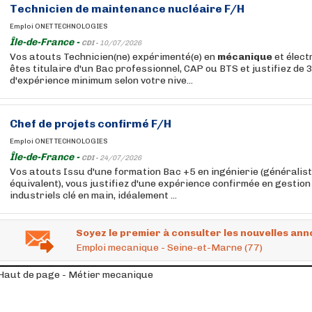
Technicien de maintenance nucléaire F/H
Emploi ONET TECHNOLOGIES
Île-de-France -
CDI -
10/07/2026
Vos atouts Technicien(ne) expérimenté(e) en
mécanique
et élect
êtes titulaire d'un Bac professionnel, CAP ou BTS et justifiez de 
d'expérience minimum selon votre nive...
Chef de projets confirmé F/H
Emploi ONET TECHNOLOGIES
Île-de-France -
CDI -
24/07/2026
Vos atouts Issu d'une formation Bac +5 en ingénierie (généralis
équivalent), vous justifiez d'une expérience confirmée en gestion
industriels clé en main, idéalement ...
Soyez le premier à consulter les nouvelles ann
Emploi mecanique - Seine-et-Marne (77)
Haut de page - Métier mecanique