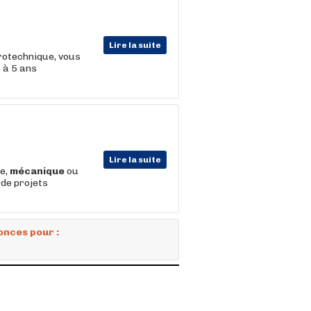
Lire la suite
rotechnique, vous
3 à 5 ans
Lire la suite
te,
mécanique
ou
 de projets
onces pour :