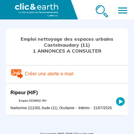
menu
Emploi nettoyage des espaces urbains
Castelnaudary (11)
1 ANNONCES A CONSULTER
Créer une alerte e-mail
Ripeur (H/F)
Emploi DOMINO RH
Narbonne (11100), Aude (11), Occitanie
-
Intérim
-
31/07/2026