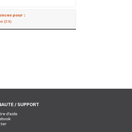
onces pour :
e (24)
AUTE / SUPPORT
tre d'aide
ebook
tter