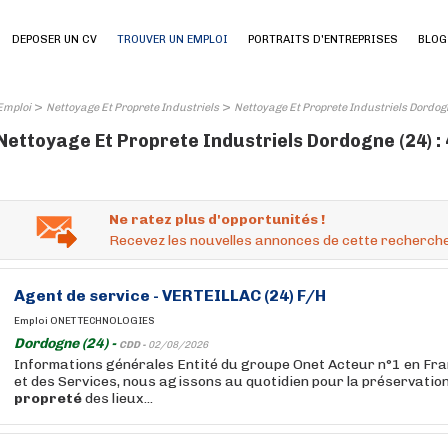
DEPOSER UN CV
TROUVER UN EMPLOI
PORTRAITS D'ENTREPRISES
BLOG
>
>
Emploi
Nettoyage Et Proprete Industriels
Nettoyage Et Proprete Industriels Dordog
Nettoyage Et Proprete Industriels Dordogne (24) :
Ne ratez plus d'opportunités !
Recevez les nouvelles annonces de cette recherche
Agent de service - VERTEILLAC (24) F/H
Emploi ONET TECHNOLOGIES
Dordogne (24) -
CDD -
02/08/2026
Informations générales Entité du groupe Onet Acteur n°1 en Fra
et des Services, nous agissons au quotidien pour la préservation 
propreté
des lieux...