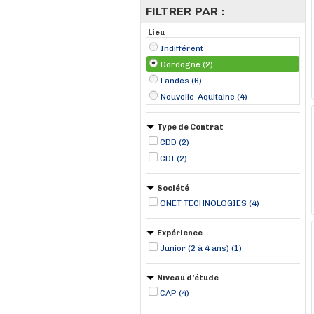
FILTRER PAR :
Lieu
Indifférent
Dordogne (2)
Landes (6)
Nouvelle-Aquitaine (4)
Type de Contrat
CDD (2)
CDI (2)
Société
ONET TECHNOLOGIES (4)
Expérience
Junior (2 à 4 ans) (1)
Niveau d'étude
CAP (4)