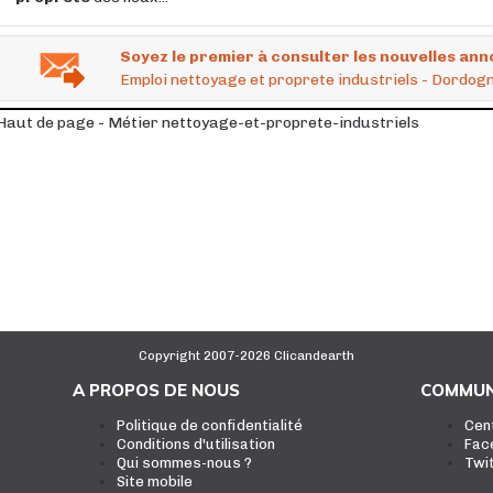
Soyez le premier à consulter les nouvelles ann
Emploi nettoyage et proprete industriels - Dordogn
Haut de page - Métier nettoyage-et-proprete-industriels
Copyright 2007-2026 Clicandearth
A PROPOS DE NOUS
COMMUN
Politique de confidentialité
Cen
Conditions d'utilisation
Fac
Qui sommes-nous ?
Twi
Site mobile