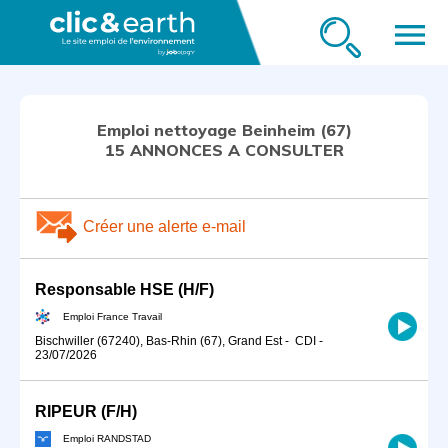
menu
Emploi nettoyage Beinheim (67)
15 ANNONCES A CONSULTER
Créer une alerte e-mail
Responsable HSE (H/F)
Emploi France Travail
Bischwiller (67240), Bas-Rhin (67), Grand Est
-
CDI
-
23/07/2026
RIPEUR (F/H)
Emploi RANDSTAD