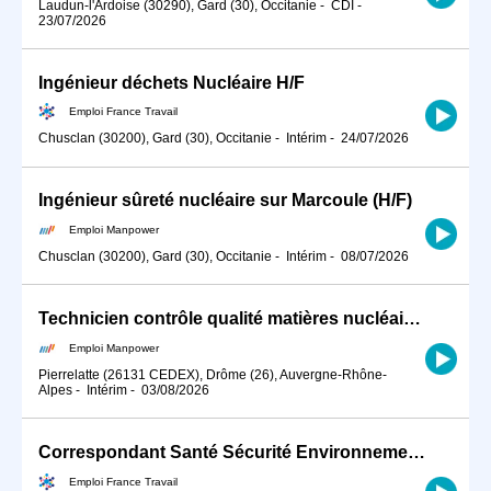
Laudun-l'Ardoise (30290), Gard (30), Occitanie
-
CDI
-
23/07/2026
Ingénieur déchets Nucléaire H/F
Emploi France Travail
Chusclan (30200), Gard (30), Occitanie
-
Intérim
-
24/07/2026
Ingénieur sûreté nucléaire sur Marcoule (H/F)
Emploi Manpower
Chusclan (30200), Gard (30), Occitanie
-
Intérim
-
08/07/2026
Technicien contrôle qualité matières nucléaires sur Pierrelatte (H/F)
Emploi Manpower
Pierrelatte (26131 CEDEX), Drôme (26), Auvergne-Rhône-
Alpes
-
Intérim
-
03/08/2026
Correspondant Santé Sécurité Environnement Radioprotection H/F (H/F)
Emploi France Travail