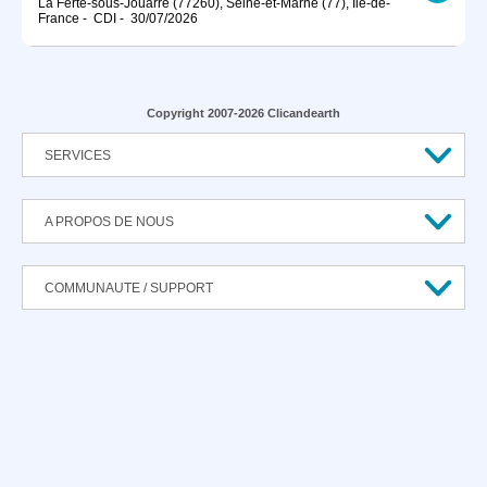
La Ferté-sous-Jouarre (77260), Seine-et-Marne (77), Île-de-
France
-
CDI
-
30/07/2026
Copyright 2007-2026 Clicandearth
SERVICES
A PROPOS DE NOUS
COMMUNAUTE / SUPPORT