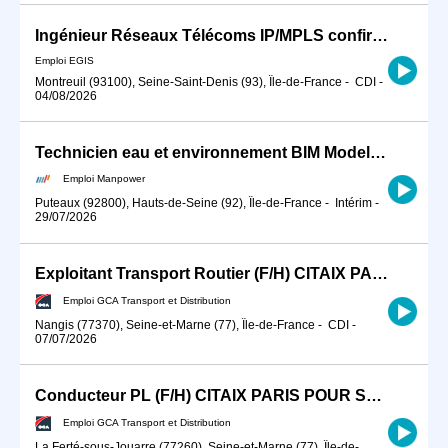
Ingénieur Réseaux Télécoms IP/MPLS confirmé - Projets ferroviaires H/F
Emploi EGIS
Montreuil (93100), Seine-Saint-Denis (93), Île-de-France
-
CDI
-
04/08/2026
Technicien eau et environnement BIM Modeleur (H/F)
Emploi Manpower
Puteaux (92800), Hauts-de-Seine (92), Île-de-France
-
Intérim
-
29/07/2026
Exploitant Transport Routier (F/H) CITAIX PARIS
Emploi GCA Transport et Distribution
Nangis (77370), Seine-et-Marne (77), Île-de-France
-
CDI
-
07/07/2026
Conducteur PL (F/H) CITAIX PARIS POUR SEPTEMBRE 2026
Emploi GCA Transport et Distribution
La Ferté-sous-Jouarre (77260), Seine-et-Marne (77), Île-de-