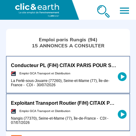
menu
Emploi paris Rungis (94)
15 ANNONCES A CONSULTER
Conducteur PL (F/H) CITAIX PARIS POUR SEPTEMBRE 2026
Emploi GCA Transport et Distribution
La Ferté-sous-Jouarre (77260), Seine-et-Marne (77), Île-de-
France
-
CDI
-
30/07/2026
Exploitant Transport Routier (F/H) CITAIX PARIS
Emploi GCA Transport et Distribution
Nangis (77370), Seine-et-Marne (77), Île-de-France
-
CDI
-
07/07/2026