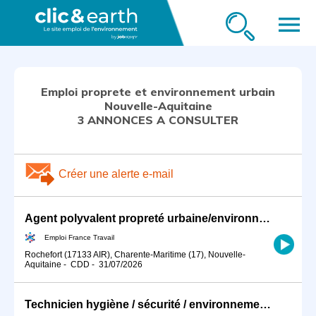
menu
Emploi proprete et environnement urbain
Nouvelle-Aquitaine
3 ANNONCES A CONSULTER
Créer une alerte e-mail
Agent polyvalent propreté urbaine/environnement (H/F)
Emploi France Travail
Rochefort (17133 AIR), Charente-Maritime (17), Nouvelle-
Aquitaine
-
CDD
-
31/07/2026
Technicien hygiène / sécurité / environnement (F/H)