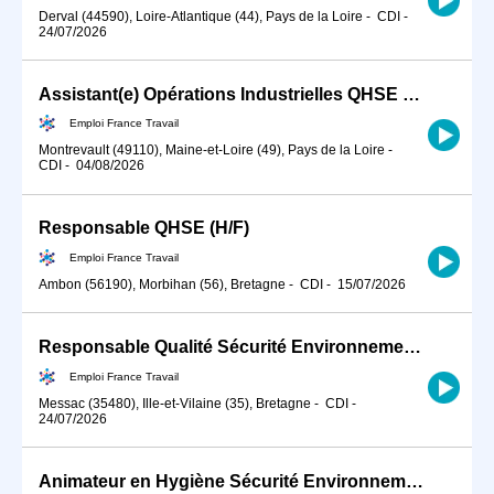
Derval (44590), Loire-Atlantique (44), Pays de la Loire
-
CDI
-
24/07/2026
Assistant(e) Opérations Industrielles QHSE H/F
Emploi France Travail
Montrevault (49110), Maine-et-Loire (49), Pays de la Loire
-
CDI
-
04/08/2026
Responsable QHSE (H/F)
Emploi France Travail
Ambon (56190), Morbihan (56), Bretagne
-
CDI
-
15/07/2026
Responsable Qualité Sécurité Environnement -QSE- en industrie (H/F)
Emploi France Travail
Messac (35480), Ille-et-Vilaine (35), Bretagne
-
CDI
-
24/07/2026
Animateur en Hygiène Sécurité Environnement / QHSE en CDI (H/F)