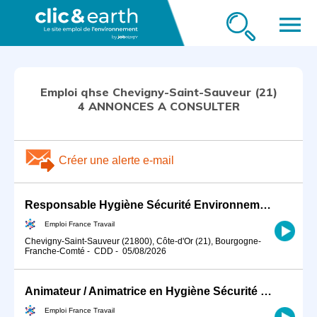
menu
Emploi qhse Chevigny-Saint-Sauveur (21)
4 ANNONCES A CONSULTER
Créer une alerte e-mail
Responsable Hygiène Sécurité Environnement (HSE) en industrie (H/F)
Emploi France Travail
Chevigny-Saint-Sauveur (21800), Côte-d'Or (21), Bourgogne-
Franche-Comté
-
CDD
-
05/08/2026
Animateur / Animatrice en Hygiène Sécurité Environnement (HSE) (H/F)
Emploi France Travail