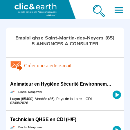
menu
Emploi qhse Saint-Martin-des-Noyers (85)
5 ANNONCES A CONSULTER
Créer une alerte e-mail
Animateur en Hygiène Sécurité Environnement / QHSE en CDI (H/F)
Emploi Manpower
Luçon (85400), Vendée (85), Pays de la Loire
-
CDI
-
03/08/2026
Technicien QHSE en CDI (H/F)
Emploi Manpower