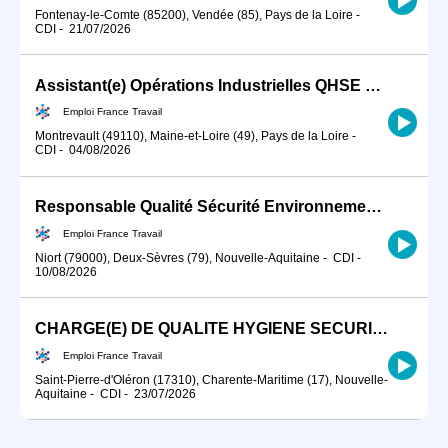
Fontenay-le-Comte (85200), Vendée (85), Pays de la Loire
-
CDI
-
21/07/2026
Assistant(e) Opérations Industrielles QHSE H/F
Emploi France Travail
Montrevault (49110), Maine-et-Loire (49), Pays de la Loire
-
CDI
-
04/08/2026
Responsable Qualité Sécurité Environnement -QSE- en industrie (H/F)
Emploi France Travail
Niort (79000), Deux-Sèvres (79), Nouvelle-Aquitaine
-
CDI
-
10/08/2026
CHARGE(E) DE QUALITE HYGIENE SECURITE ENVIRONNEMENT H/F
Emploi France Travail
Saint-Pierre-d'Oléron (17310), Charente-Maritime (17), Nouvelle-
Aquitaine
-
CDI
-
23/07/2026