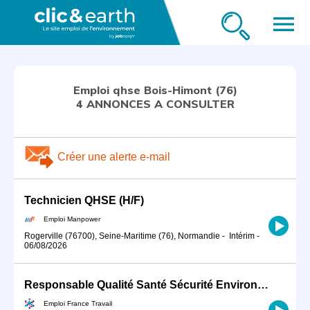
menu
Emploi qhse Bois-Himont (76)
4 ANNONCES A CONSULTER
Créer une alerte e-mail
Technicien QHSE (H/F)
Emploi Manpower
Rogerville (76700), Seine-Maritime (76), Normandie
-
Intérim
-
06/08/2026
Responsable Qualité Santé Sécurité Environnement et Communication (H/F)
Emploi France Travail