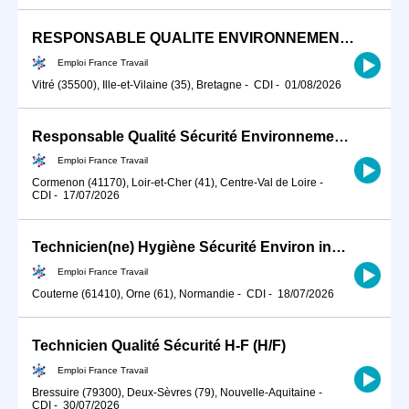
RESPONSABLE QUALITE ENVIRONNEMENT ET DEVELOPPEMENT DURABLE (H/F)
Emploi France Travail
Vitré (35500), Ille-et-Vilaine (35), Bretagne
-
CDI
-
01/08/2026
Responsable Qualité Sécurité Environnement -QSE- en industrie (H/F)
Emploi France Travail
Cormenon (41170), Loir-et-Cher (41), Centre-Val de Loire
-
CDI
-
17/07/2026
Technicien(ne) Hygiène Sécurité Environ industriel
Emploi France Travail
Couterne (61410), Orne (61), Normandie
-
CDI
-
18/07/2026
Technicien Qualité Sécurité H-F (H/F)
Emploi France Travail
Bressuire (79300), Deux-Sèvres (79), Nouvelle-Aquitaine
-
CDI
-
30/07/2026