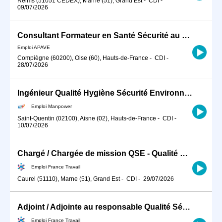
Reims (51051 CEDEX), Marne (51), Grand Est
-
CDI
-
09/07/2026
Consultant Formateur en Santé Sécurité au Travail H/F
Emploi APAVE
Compiègne (60200), Oise (60), Hauts-de-France
-
CDI
-
28/07/2026
Ingénieur Qualité Hygiène Sécurité Environnement (QHSE) (H/F)
Emploi Manpower
Saint-Quentin (02100), Aisne (02), Hauts-de-France
-
CDI
-
10/07/2026
Chargé / Chargée de mission QSE - Qualité Sécurité Environnement (H/F)
Emploi France Travail
Caurel (51110), Marne (51), Grand Est
-
CDI
-
29/07/2026
Adjoint / Adjointe au responsable Qualité Sécurité Environnement (H/F)
Emploi France Travail