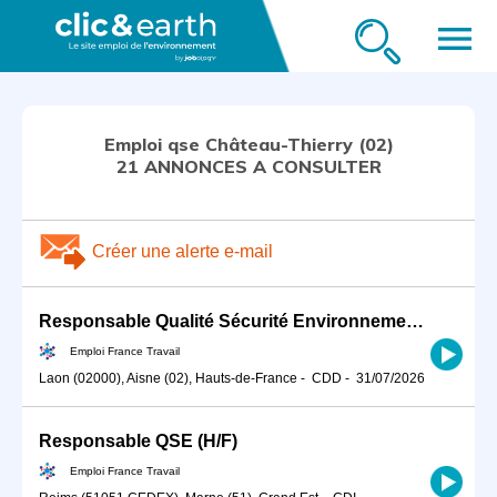
menu
Emploi qse Château-Thierry (02)
21 ANNONCES A CONSULTER
Créer une alerte e-mail
Responsable Qualité Sécurité Environnement -QSE- en industrie (H/F)
Emploi France Travail
Laon (02000), Aisne (02), Hauts-de-France
-
CDD
-
31/07/2026
Responsable QSE (H/F)
Emploi France Travail