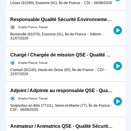
Lisses (91090), Essonne (91), Île-de-France
-
CDI
-
06/08/2026
Responsable Qualité Sécurité Environnement -QSE- en industrie (H/F)
Emploi France Travail
Bondoufle (91070), Essonne (91), Île-de-France
-
Intérim
-
31/07/2026
Chargé / Chargée de mission QSE - Qualité Sécurité Environnement (H/F)
Emploi France Travail
Clamart (92140), Hauts-de-Seine (92), Île-de-France
-
CDI
-
22/07/2026
Adjoint / Adjointe au responsable QSE - Qualité Sécurité Environn (H/F)
Emploi France Travail
Soignolles-en-Brie (77111), Seine-et-Marne (77), Île-de-France
-
CDI
-
06/08/2026
Animateur / Animatrice QSE - Qualité Sécurité Environnement BTP (H/F)