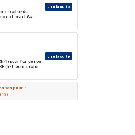
Lire la suite
ez le pilier du
ns de travail. Sur
Lire la suite
h/f) pour l'un de nos
E (h/f) pour piloter
onces pour :
(43)