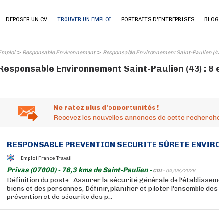
DEPOSER UN CV
TROUVER UN EMPLOI
PORTRAITS D'ENTREPRISES
BLOG
>
>
Emploi
Responsable Environnement
Responsable Environnement Saint-Paulien (4
Responsable Environnement Saint-Paulien (43) : 8 
Ne ratez plus d'opportunités !
Recevez les nouvelles annonces de cette recherche
RESPONSABLE
PREVENTION SECURITE SÛRETE
ENVIR
Emploi France Travail
Privas (07000) - 76,3 kms de Saint-Paulien -
CDI -
04/08/2026
Définition du poste : Assurer la sécurité générale de l'établissem
biens et des personnes, Définir, planifier et piloter l'ensemble des
prévention et de sécurité des p...