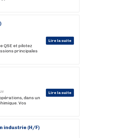
)
Lire la suite
re QSE et pilotez
issions principales
26
Lire la suite
opérations, dans un
chimique. Vos
n industrie (H/F)