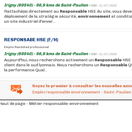
Irigny (69540) - 98,9 kms de Saint-Paulien -
CDI -
21/07/2026
Rattaché(e) directement au
Responsable
HSE du site, vous deven
déploiement de la stratégie sécurité,
environnement
et conditio
un site industriel d'enver...
RESPONSABE HSE (F/H)
Emploi Randstad professional
Irigny (69540) - 98,9 kms de Saint-Paulien -
CDI -
21/07/2026
Aujourd'hui, nous recherchons activement un
Responsable
HSE (
client dans le sud lyonnais. Nous recherchons un
Responsable
QS
la performance Qual...
Soyez le premier à consulter les nouvelles ann
Emploi responsable environnement - Saint-Paulien 
Haut de page - Métier responsable-environnement