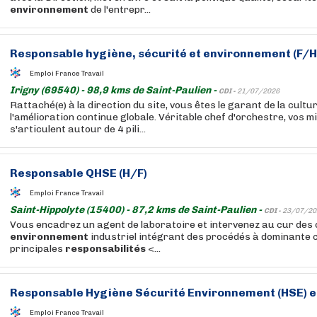
environnement
de l'entrepr...
Responsable
hygiène, sécurité et
environnement
(F/H
Emploi France Travail
Irigny (69540) - 98,9 kms de Saint-Paulien -
CDI -
21/07/2026
Rattaché(e) à la direction du site, vous êtes le garant de la cultu
l'amélioration continue globale. Véritable chef d'orchestre, vos m
s'articulent autour de 4 pili...
Responsable
QHSE (H/F)
Emploi France Travail
Saint-Hippolyte (15400) - 87,2 kms de Saint-Paulien -
CDI -
23/07/20
Vous encadrez un agent de laboratoire et intervenez au cur des 
environnement
industriel intégrant des procédés à dominante 
principales
responsabilités
<...
Responsable
Hygiène Sécurité
Environnement
(HSE) e
Emploi France Travail