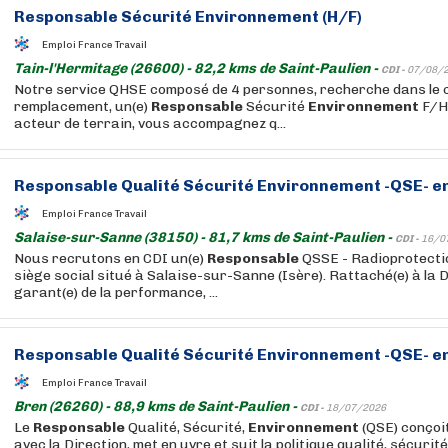
Responsable
Sécurité
Environnement
(H/F)
Emploi France Travail
Tain-l'Hermitage (26600) - 82,2 kms de Saint-Paulien -
CDI -
07/08/
Notre service QHSE composé de 4 personnes, recherche dans le 
remplacement, un(e)
Responsable
Sécurité
Environnement
F/H 
acteur de terrain, vous accompagnez q...
Responsable
Qualité Sécurité
Environnement
-QSE- en
Emploi France Travail
Salaise-sur-Sanne (38150) - 81,7 kms de Saint-Paulien -
CDI -
16/0
Nous recrutons en CDI un(e)
Responsable
QSSE - Radioprotecti
siège social situé à Salaise-sur-Sanne (Isère). Rattaché(e) à la 
garant(e) de la performance, ...
Responsable
Qualité Sécurité
Environnement
-QSE- en
Emploi France Travail
Bren (26260) - 88,9 kms de Saint-Paulien -
CDI -
18/07/2026
Le
Responsable
Qualité, Sécurité,
Environnement
(QSE) conçoit
avec la Direction, met en uvre et suit la politique qualité, sécurité