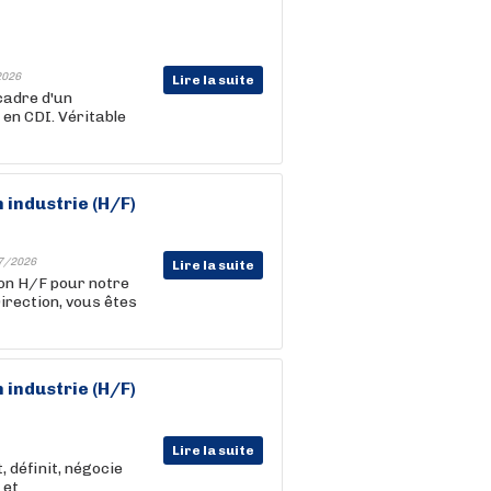
2026
Lire la suite
cadre d'un
en CDI. Véritable
 industrie (H/F)
7/2026
Lire la suite
on H/F pour notre
Direction, vous êtes
 industrie (H/F)
Lire la suite
, définit, négocie
 et