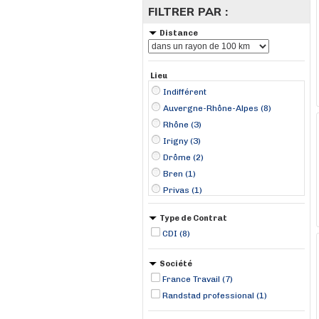
FILTRER PAR :
Distance
Lieu
Indifférent
Auvergne-Rhône-Alpes (8)
Rhône (3)
Irigny (3)
Drôme (2)
Bren (1)
Privas (1)
Saint-Hippolyte (1)
Type de Contrat
Salaise-sur-Sanne (1)
CDI (8)
Tain-l'Hermitage (1)
Société
France Travail (7)
Randstad professional (1)