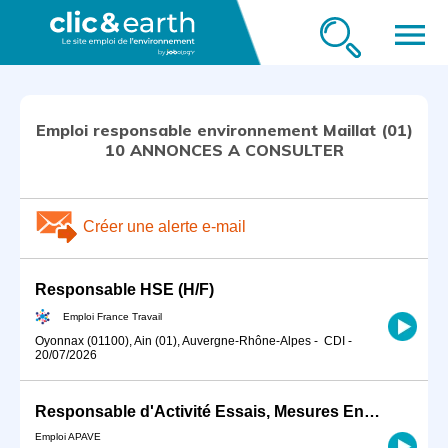
menu
Emploi responsable environnement Maillat (01)
10 ANNONCES A CONSULTER
Créer une alerte e-mail
Responsable HSE (H/F)
Emploi France Travail
Oyonnax (01100), Ain (01), Auvergne-Rhône-Alpes
-
CDI
-
20/07/2026
Responsable d'Activité Essais, Mesures Environnement H/F
Emploi APAVE