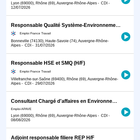
Lyon (69000), Rhône (69), Auvergne-Rhône-Alpes
-
CDI
-
12/07/2026
Responsable Qualité Système-Environnement CDI H/F (H/F)
Emploi France Travail
Bonneville (74130), Haute-Savoie (74), Auvergne-Rhône-
Alpes
-
CDI
-
31/07/2026
Responsable HSE et SMQ (H/F)
Emploi France Travail
Villefranche-sur-Saône (69400), Rhône (69), Auvergne-Rhône-
Alpes
-
CDI
-
29/07/2026
Consultant Chargé d'affaires en Environnement / ICPE H/F
Emploi APAVE
Lyon (69000), Rhône (69), Auvergne-Rhône-Alpes
-
CDI
-
08/08/2026
Adjoint responsable filiere REP H/F