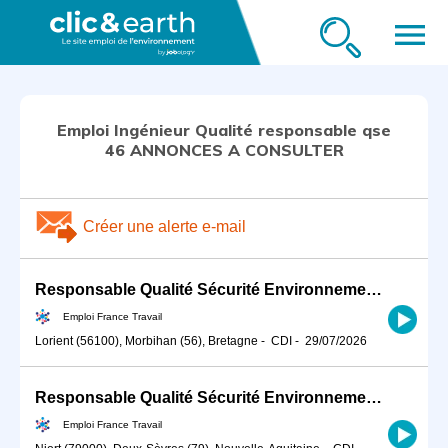
menu
Emploi Ingénieur Qualité responsable qse
46 ANNONCES A CONSULTER
Créer une alerte e-mail
Responsable Qualité Sécurité Environnement -QSE- en industrie (H/F)
Emploi France Travail
Lorient (56100), Morbihan (56), Bretagne
-
CDI
-
29/07/2026
Responsable Qualité Sécurité Environnement -QSE- en industrie (H/F)
Emploi France Travail